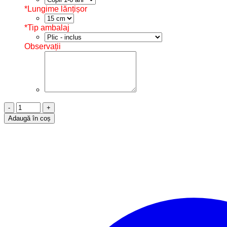
*
Lungime lănțișor
*
Tip ambalaj
Observații
Cantitate
Brățară
Adaugă în coș
Șnur,
Argint
925,
Avion,
B12009