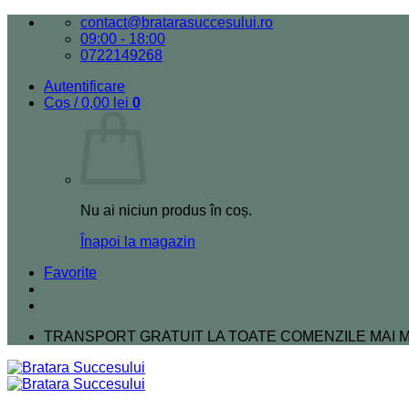
Skip
contact@bratarasuccesului.ro
to
09:00 - 18:00
content
0722149268
Autentificare
Coș /
0,00
lei
0
Nu ai niciun produs în coș.
Înapoi la magazin
Favorite
TRANSPORT GRATUIT LA TOATE COMENZILE MAI MA