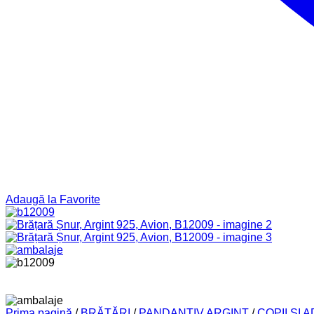
Adaugă la Favorite
Prima pagină
/
BRĂȚĂRI
/
PANDANTIV ARGINT
/
COPII ȘI 