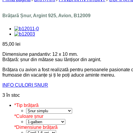
Brățară Șnur, Argint 925, Avion, B12009
85,00
lei
Dimensiune pandantiv: 12 x 10 mm.
Brățară: șnur din mătase sau lănțișor din argint.
Brățara cu avion a fost realizată pentru persoanele pasionate de
frumoase din vacanțe și ți le poți aduce aminte mereu.
INFO CULORI ȘNUR
3 în stoc
*
Tip brățară
*
Culoare șnur
*
Dimensiune brățară