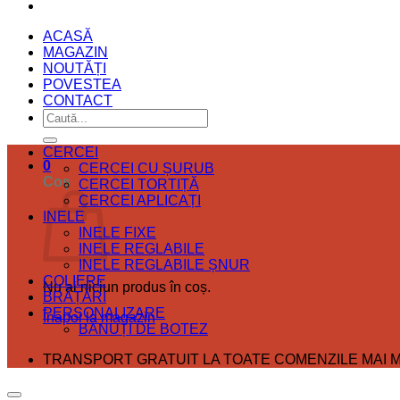
ACASĂ
MAGAZIN
NOUTĂȚI
POVESTEA
CONTACT
Caută
după:
CERCEI
0
CERCEI CU ȘURUB
Coș
CERCEI TORTIȚĂ
CERCEI APLICAȚI
INELE
INELE FIXE
INELE REGLABILE
INELE REGLABILE ȘNUR
COLIERE
Nu ai niciun produs în coș.
BRĂȚĂRI
PERSONALIZARE
Înapoi la magazin
BĂNUȚI DE BOTEZ
TRANSPORT GRATUIT LA TOATE COMENZILE MAI MA