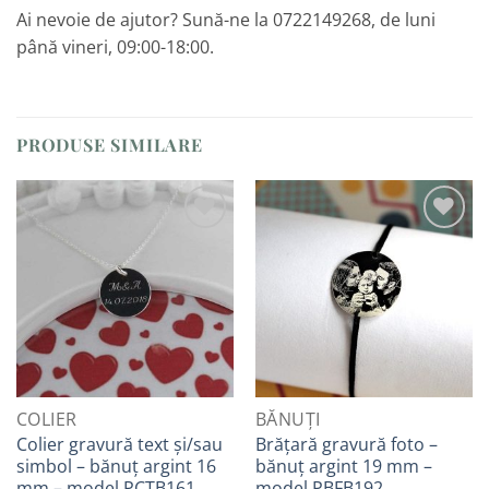
Ai nevoie de ajutor? Sună-ne la 0722149268, de luni
până vineri, 09:00-18:00.
PRODUSE SIMILARE
Adaugă
Adaugă
la
la
Favorite
Favorite
COLIER
BĂNUȚI
Colier gravură text și/sau
Brățară gravură foto –
simbol – bănuț argint 16
bănuț argint 19 mm –
mm – model PCTB161
model PBFB192