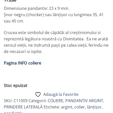
175,00
Dimensiune pandantiv: 23 x 9 mm.
Șnur negru (chocker) sau lănțișor cu lungimea 35, 41
sau 45 cm.
Crucea este simbolul de căpătâi al creştinismului si
reprezintă legătura noastră cu Divinitatea. Ea ne arată
sensul vieții, ne indrumă pașii pe calea vieții, ferindu-ne
de necazuri si ispite.
Pagina INFO coliere
Stoc epuizat
Adaugă la Favorite
SKU:
C11009
Categorii:
COLIERE
,
PANDANTIV ARGINT
,
PRINDERE LATERALĂ
Etichete:
argint
,
colier
,
lănțișor
,