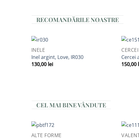
RECOMANDĂRILE NOASTRE
QUICK VIEW
QUICK V
INELE
CERCEI
Adaugă
Inel argint, Love, IR030
Cercei 
la
130,00
lei
150,00
Favorite
CEL MAI BINE VÂNDUTE
QUICK VIEW
QUICK V
ALTE FORME
VALENT