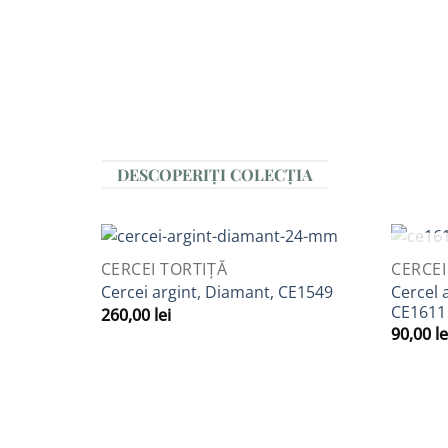
DESCOPERIȚI COLECȚIA
QUICK VIEW
QUICK V
CERCEI TORTIȚĂ
CERCEI
Adaugă
Cercel 
Cercei argint, Diamant, CE1549
la
CE1611
260,00
lei
Favorite
90,00
le