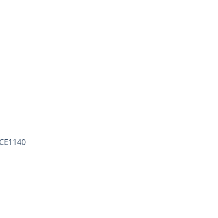
daugă
 CE1140
la
avorite