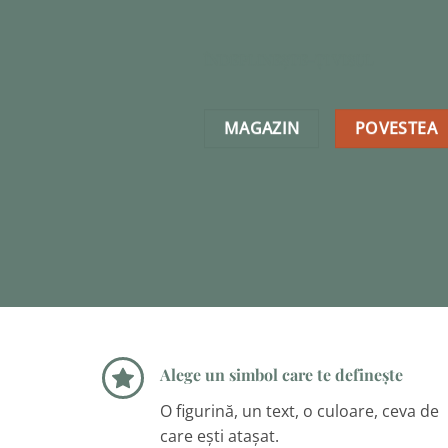
ÎNDEPLINEȘTE-ȚI VISUL
MAGAZIN
POVESTEA
Alege un simbol care te definește
O figurină, un text, o culoare, ceva de
care ești atașat.