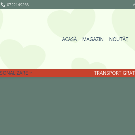
0722149268
A
ACASĂ
MAGAZIN
NOUTĂȚI
SONALIZARE
TRANSPORT GRATU