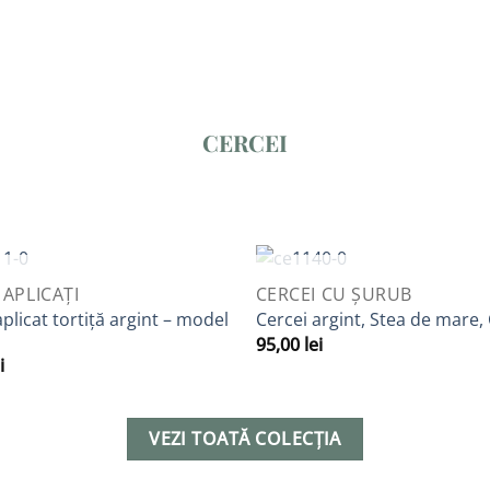
CERCEI
STOC EPUIZAT
STOC EPUIZAT
IEW
QUICK VIEW
 APLICAȚI
CERCEI CU ȘURUB
Adaugă
A
aplicat tortiță argint – model
Cercei argint, Stea de mare,
la
95,00
lei
Favorite
F
i
VEZI TOATĂ COLECȚIA