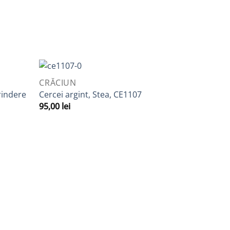
QUICK VIEW
CRĂCIUN
daugă
Adaugă
rindere
Cercei argint, Stea, CE1107
la
la
95,00
lei
avorite
Favorite