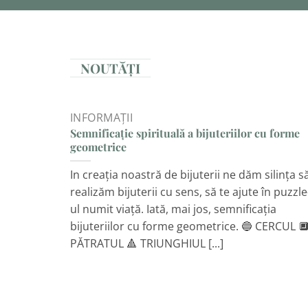
NOUTĂȚI
INFORMAȚII
Semnificație spirituală a bijuteriilor cu forme
geometrice
In creația noastră de bijuterii ne dăm silința s
realizăm bijuterii cu sens, să te ajute în puzzle
ul numit viață. Iată, mai jos, semnificația
bijuteriilor cu forme geometrice. 🔵 CERCUL 
PĂTRATUL 🔺 TRIUNGHIUL [...]