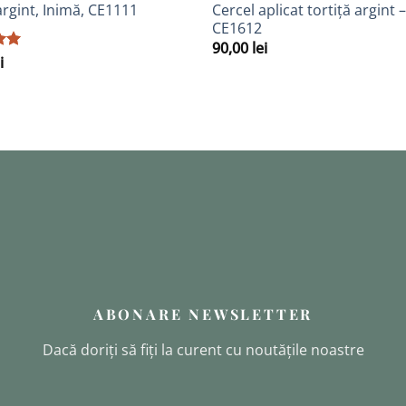
Adaugă
A
Cercel aplicat tortiță argint
argint, Inimă, CE1111
la
CE1612
Favorite
F
90,00
lei
la
i
ABONARE NEWSLETTER
Dacă doriți să fiți la curent cu noutățile noastre