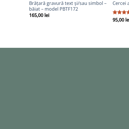
Adaugă
Brățară gravură text și/sau simbol –
Cercei 
la
băiat – model PBTF172
Favorite
165,00
lei
Evaluat 
95,00
le
5
din 5