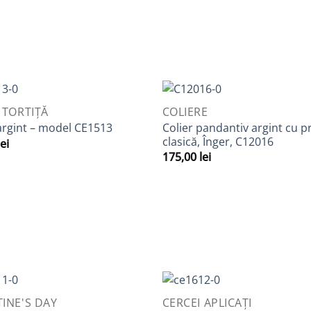
IEW
QUICK VIEW
 TORTIȚĂ
COLIERE
Adaugă
A
Colier pandantiv argint cu p
argint – model CE1513
la
clasică, Înger, C12016
lei
Favorite
F
175,00
lei
IEW
QUICK VIEW
INE'S DAY
CERCEI APLICAȚI