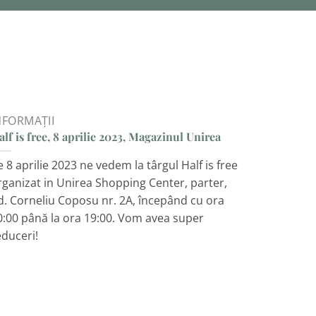
NFORMAȚII
alf is free, 8 aprilie 2023, Magazinul Unirea
e 8 aprilie 2023 ne vedem la târgul Half is free
rganizat in Unirea Shopping Center, parter,
d. Corneliu Coposu nr. 2A, începând cu ora
0:00 până la ora 19:00. Vom avea super
educeri!