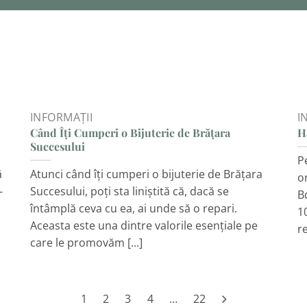
INFORMAȚII
I
Când Îți Cumperi o Bijuterie de Brățara
H
Succesului
P
ă
Atunci când îți cumperi o bijuterie de Brățara
o
-
Succesului, poți sta liniștită că, dacă se
B
întâmplă ceva cu ea, ai unde să o repari.
1

Aceasta este una dintre valorile esențiale pe
r
care le promovăm [...]
1
2
3
4
…
22