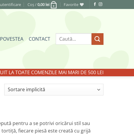
utentificare
Coș /
0,00
lei
Favorite
0
Caută
POVESTEA
CONTACT
după:
IT LA TOATE COMENZILE MAI MARI DE 500 LEI
pută pentru a se potrivi oricărui stil sau
tortiță, fiecare piesă este creată cu grijă