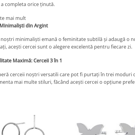
a completa orice ținută.
ste mai mult
Minimaliști din Argint
 noștri minimaliști emană o feminitate subtilă și adaugă o not
cați, acești cercei sunt o alegere excelentă pentru fiecare zi.
litate Maximă: Cerceii 3 în 1
ră cerceii noștri versatili care pot fi purtați în trei moduri 
enta mai multe stiluri, făcând acești cercei o opțiune pref
Adaugă
A
la
Favorite
F