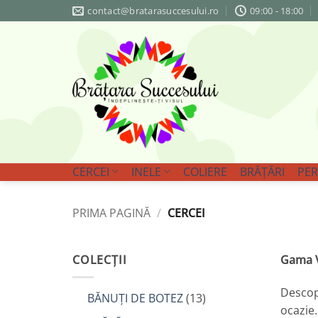
Skip
contact@bratarasuccesului.ro
09:00 - 18:00
to
content
CERCEI
INELE
COLIERE
BRĂȚĂRI
PER
PRIMA PAGINĂ
/
CERCEI
COLECȚII
Gama V
Descope
BĂNUȚI DE BOTEZ
(13)
ocazie.