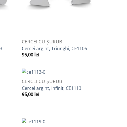
QUICK VIEW
CERCEI CU ȘURUB
03
Cercei argint, Triunghi, CE1106
95,00
lei
QUICK VIEW
CERCEI CU ȘURUB
daugă
Adaugă
Cercei argint, Infinit, CE1113
la
la
95,00
lei
avorite
Favorite