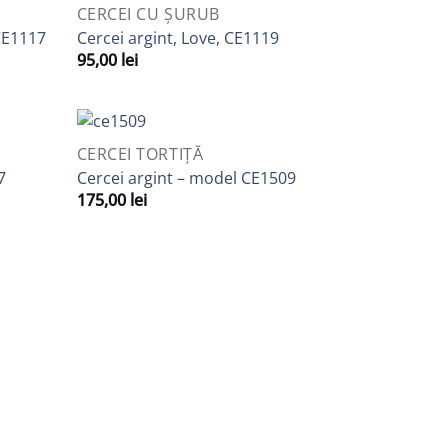
QUICK VIEW
CERCEI CU ȘURUB
daugă
Adaugă
CE1117
Cercei argint, Love, CE1119
la
la
95,00
lei
avorite
Favorite
QUICK VIEW
CERCEI TORTIȚĂ
daugă
Adaugă
7
Cercei argint – model CE1509
la
la
175,00
lei
avorite
Favorite