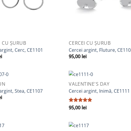
VIEW
QUICK VIEW
I CU ȘURUB
CERCEI CU ȘURUB
argint, Cerc, CE1101
Cercei argint, Fluture, CE11
ei
95,00
lei
VIEW
QUICK VIEW
UN
VALENTINE'S DAY
Adaugă
A
argint, Stea, CE1107
Cercei argint, Inimă, CE1111
la
ei
Favorite
F
Evaluat la
95,00
lei
5
din 5