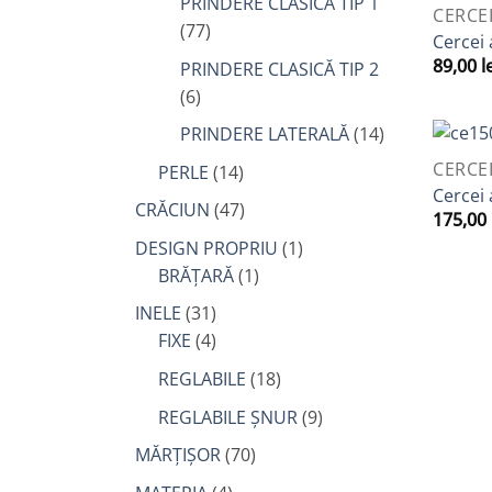
PRINDERE CLASICĂ TIP 1
QUICK 
CERCE
(77)
Cercei 
89,00
l
PRINDERE CLASICĂ TIP 2
(6)
PRINDERE LATERALĂ
(14)
QUICK 
CERCE
PERLE
(14)
Cercei
CRĂCIUN
(47)
175,00
DESIGN PROPRIU
(1)
BRĂȚARĂ
(1)
INELE
(31)
FIXE
(4)
REGLABILE
(18)
REGLABILE ȘNUR
(9)
MĂRȚIȘOR
(70)