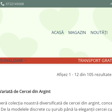
0722149268
A
ACASĂ
MAGAZIN
NOUTĂȚI
SONALIZARE
TRANSPORT GRATU
Afișez 1 - 12 din 105 rezultate
ariată de Cercei din Argint
ră colecția noastră diversificată de cercei din argint, conce
 De la modelele discrete cu șurub până la eleganții cercei cu 