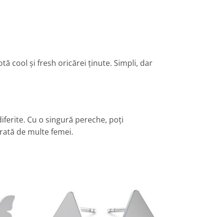
ă cool și fresh oricărei ținute. Simpli, dar
diferite. Cu o singură pereche, poți
erată de multe femei.
daugă
Adaugă
la
la
avorite
Favorite