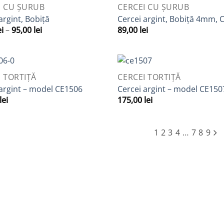
VIEW
QUICK VIEW
I CU ȘURUB
CERCEI CU ȘURUB
Adaugă
A
argint, Bobiță
Cercei argint, Bobiță 4mm, 
la
Interval
ei
–
95,00
lei
89,00
lei
Favorite
F
de
prețuri:
89,00 lei
până
la
VIEW
QUICK VIEW
I TORTIȚĂ
CERCEI TORTIȚĂ
95,00 lei
Adaugă
A
 argint – model CE1506
Cercei argint – model CE150
la
lei
175,00
lei
Favorite
F
1
2
3
4
…
7
8
9