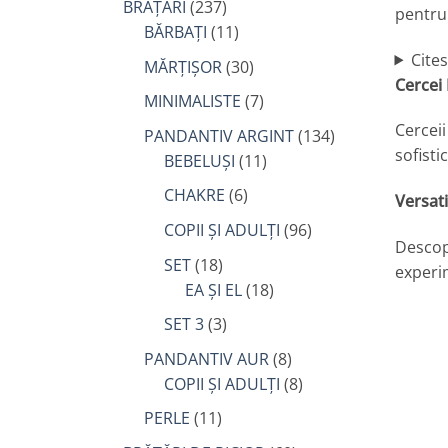
BRĂȚĂRI
(237)
pentru 
BĂRBAȚI
(11)
Cite
MĂRȚIȘOR
(30)
Cercei 
MINIMALISTE
(7)
Cerceii
PANDANTIV ARGINT
(134)
sofisti
BEBELUȘI
(11)
CHAKRE
(6)
Versati
COPII ȘI ADULȚI
(96)
Descope
SET
(18)
experim
EA ȘI EL
(18)
SET 3
(3)
PANDANTIV AUR
(8)
COPII ȘI ADULȚI
(8)
PERLE
(11)