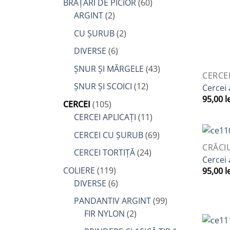
BRĂȚĂRI DE PICIOR
(60)
ARGINT
(2)
CU ȘURUB
(2)
DIVERSE
(6)
ȘNUR ȘI MĂRGELE
(43)
QUICK 
CERCE
ȘNUR ȘI SCOICI
(12)
Cercei 
95,00
l
CERCEI
(105)
CERCEI APLICAȚI
(11)
CERCEI CU ȘURUB
(69)
QUICK 
CRĂCI
CERCEI TORTIȚĂ
(24)
Cercei 
COLIERE
(119)
95,00
l
DIVERSE
(6)
PANDANTIV ARGINT
(99)
FIR NYLON
(2)