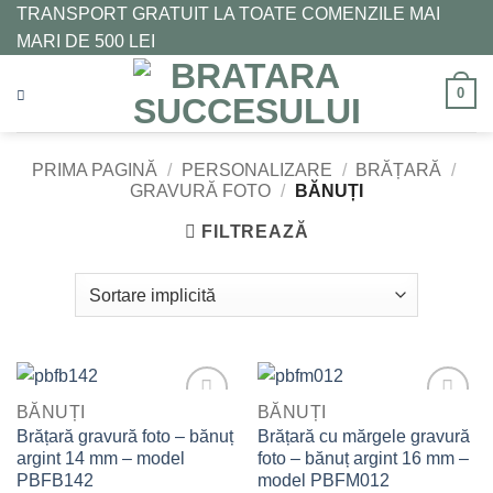
Skip
TRANSPORT GRATUIT LA TOATE COMENZILE MAI
to
MARI DE 500 LEI
content
0
PRIMA PAGINĂ
/
PERSONALIZARE
/
BRĂȚARĂ
/
GRAVURĂ FOTO
/
BĂNUȚI
FILTREAZĂ
BĂNUȚI
BĂNUȚI
Adaugă
Adaugă
Brățară gravură foto – bănuț
Brățară cu mărgele gravură
la
la
argint 14 mm – model
foto – bănuț argint 16 mm –
Favorite
Favorite
PBFB142
model PBFM012