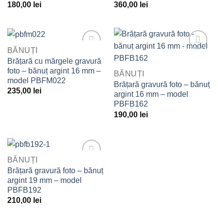
180,00
lei
360,00
lei
BĂNUȚI
Adaugă
Adaugă
Brățară cu mărgele gravură
la
la
foto – bănuț argint 16 mm –
BĂNUȚI
Favorite
Favorite
model PBFM022
Brățară gravură foto – bănuț
235,00
lei
argint 16 mm – model
PBFB162
190,00
lei
BĂNUȚI
Adaugă
Brățară gravură foto – bănuț
la
argint 19 mm – model
Favorite
PBFB192
210,00
lei