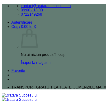
Skip
contact@bratarasuccesului.ro
to
09:00 - 18:00
content
0722149268
Autentificare
Coș /
0,00
lei
0
Nu ai niciun produs în coș.
Înapoi la magazin
Favorite
TRANSPORT GRATUIT LA TOATE COMENZILE MAI MA