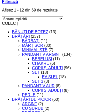
Filtrează
Afișez 1 - 12 din 69 de rezultate
COLECȚII
BĂNUȚI DE BOTEZ
(13)
BRĂȚĂRI
(237)
BĂRBAȚI
(11)
MĂRȚIȘOR
(30)
MINIMALISTE
(7)
PANDANTIV ARGINT
(134)
BEBELUȘI
(11)
CHAKRE
(6)
COPII ȘI ADULȚI
(96)
SET
(18)
EA ȘI EL
(18)
SET 3
(3)
PANDANTIV AUR
(8)
COPII ȘI ADULȚI
(8)
PERLE
(11)
BRĂȚĂRI DE PICIOR
(60)
ARGINT
(2)
CU ȘURUB
(2)