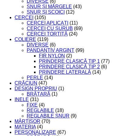
DIVERSE
(6)
ȘNUR ȘI MĂRGELE
(43)
ȘNUR ȘI SCOICI
(12)
CERCEI
(105)
CERCEI APLICAȚI
(11)
CERCEI CU ȘURUB
(69)
CERCEI TORTIȚĂ
(24)
COLIERE
(119)
DIVERSE
(6)
PANDANTIV ARGINT
(99)
FIR NYLON
(2)
PRINDERE CLASICĂ TIP 1
(77)
PRINDERE CLASICĂ TIP 2
(6)
PRINDERE LATERALĂ
(14)
PERLE
(14)
CRĂCIUN
(47)
DESIGN PROPRIU
(1)
BRĂȚARĂ
(1)
INELE
(31)
FIXE
(4)
REGLABILE
(18)
REGLABILE ȘNUR
(9)
MĂRȚIȘOR
(70)
MATERIA
(4)
PERSONALIZARE
(67)