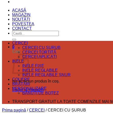
ACASĂ
MAGAZIN
NOUTĂȚI
POVESTEA
CONTACT
Caută
după:
CERCEI
0
CERCEI CU ȘURUB
Coș
CERCEI TORTIȚĂ
CERCEI APLICAȚI
INELE
INELE FIXE
INELE REGLABILE
INELE REGLABILE ȘNUR
COLIERE
Nu ai niciun produs în coș.
BRĂȚĂRI
PERSONALIZARE
Înapoi la magazin
BĂNUȚI DE BOTEZ
TRANSPORT GRATUIT LA TOATE COMENZILE MAI MA
Prima pagină
/
CERCEI
/
CERCEI CU ȘURUB