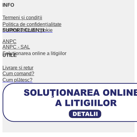
INFO
Termeni și condiții
Politica de confidențialitate
SUPORT CLIENȚI
Politica utilizare cookie
ANPC
ANPC - SAL
Soluționarea online a litigiilor
UTILE
Livrare și retur
Cum comand?
Cum plătesc?