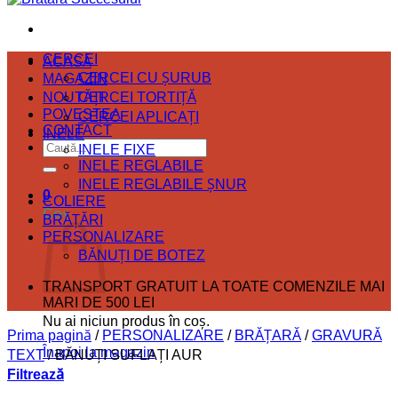
CERCEI
ACASĂ
CERCEI CU ȘURUB
MAGAZIN
NOUTĂȚI
CERCEI TORTIȚĂ
POVESTEA
CERCEI APLICAȚI
CONTACT
INELE
Caută
INELE FIXE
INELE REGLABILE
după:
INELE REGLABILE ȘNUR
0
COLIERE
Coș
BRĂȚĂRI
PERSONALIZARE
BĂNUȚI DE BOTEZ
TRANSPORT GRATUIT LA TOATE COMENZILE MAI
MARI DE 500 LEI
Nu ai niciun produs în coș.
Prima pagină
/
PERSONALIZARE
/
BRĂȚARĂ
/
GRAVURĂ
Înapoi la magazin
TEXT
/
BĂNUȚI SUFLAȚI AUR
Filtrează