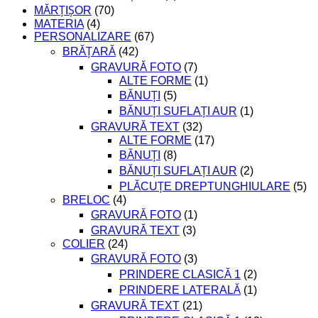
MĂRȚIȘOR
(70)
MATERIA
(4)
PERSONALIZARE
(67)
BRĂȚARĂ
(42)
GRAVURĂ FOTO
(7)
ALTE FORME
(1)
BĂNUȚI
(5)
BĂNUȚI SUFLAȚI AUR
(1)
GRAVURĂ TEXT
(32)
ALTE FORME
(17)
BĂNUȚI
(8)
BĂNUȚI SUFLAȚI AUR
(2)
PLĂCUȚE DREPTUNGHIULARE
(5)
BRELOC
(4)
GRAVURĂ FOTO
(1)
GRAVURĂ TEXT
(3)
COLIER
(24)
GRAVURĂ FOTO
(3)
PRINDERE CLASICĂ 1
(2)
PRINDERE LATERALĂ
(1)
GRAVURĂ TEXT
(21)