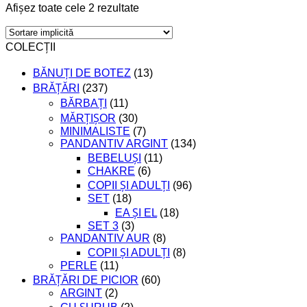
Afișez toate cele 2 rezultate
COLECȚII
BĂNUȚI DE BOTEZ
(13)
BRĂȚĂRI
(237)
BĂRBAȚI
(11)
MĂRȚIȘOR
(30)
MINIMALISTE
(7)
PANDANTIV ARGINT
(134)
BEBELUȘI
(11)
CHAKRE
(6)
COPII ȘI ADULȚI
(96)
SET
(18)
EA ȘI EL
(18)
SET 3
(3)
PANDANTIV AUR
(8)
COPII ȘI ADULȚI
(8)
PERLE
(11)
BRĂȚĂRI DE PICIOR
(60)
ARGINT
(2)