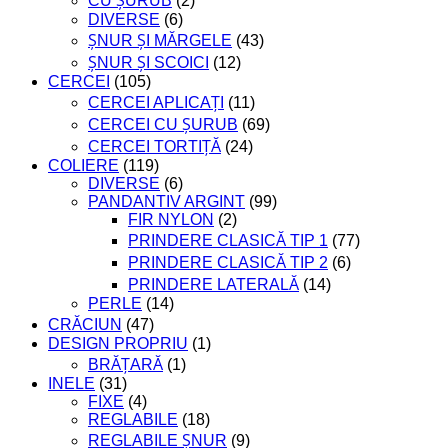
CU ȘURUB
(2)
DIVERSE
(6)
ȘNUR ȘI MĂRGELE
(43)
ȘNUR ȘI SCOICI
(12)
CERCEI
(105)
CERCEI APLICAȚI
(11)
CERCEI CU ȘURUB
(69)
CERCEI TORTIȚĂ
(24)
COLIERE
(119)
DIVERSE
(6)
PANDANTIV ARGINT
(99)
FIR NYLON
(2)
PRINDERE CLASICĂ TIP 1
(77)
PRINDERE CLASICĂ TIP 2
(6)
PRINDERE LATERALĂ
(14)
PERLE
(14)
CRĂCIUN
(47)
DESIGN PROPRIU
(1)
BRĂȚARĂ
(1)
INELE
(31)
FIXE
(4)
REGLABILE
(18)
REGLABILE ȘNUR
(9)