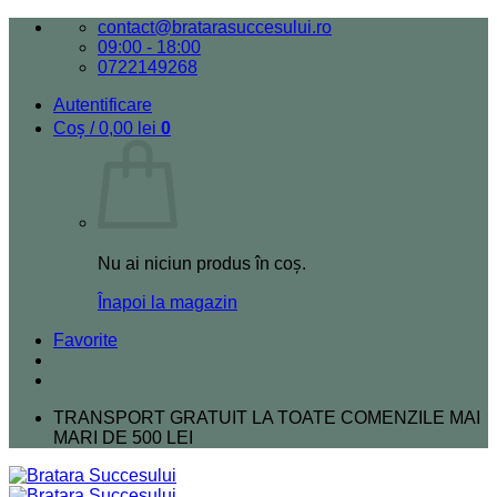
Skip
contact@bratarasuccesului.ro
to
09:00 - 18:00
content
0722149268
Autentificare
Coș /
0,00
lei
0
Nu ai niciun produs în coș.
Înapoi la magazin
Favorite
TRANSPORT GRATUIT LA TOATE COMENZILE MAI
MARI DE 500 LEI