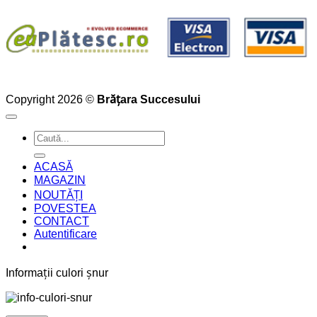
Copyright 2026 ©
Brățara Succesului
Caută
după:
ACASĂ
MAGAZIN
NOUTĂȚI
POVESTEA
CONTACT
Autentificare
Informații culori șnur