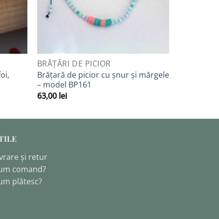
QUICK VIEW
QUICK VIEW
BRĂȚĂRI DE PICIOR
BRĂȚĂRI
oi,
Brățară de picior cu șnur și mărgele
Brățară Șnu
– model BP161
B11015
63,00
lei
85,00
lei
TILE
vrare și retur
um comand?
um plătesc?