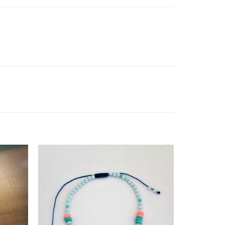
daugă
Adaugă
la
la
avorite
Favorite