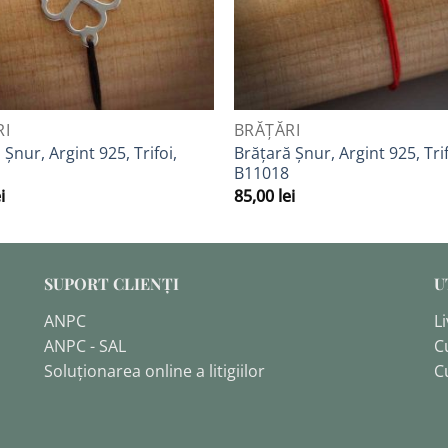
VIEW
QUICK VIEW
RI
BRĂȚĂRI
 Șnur, Argint 925, Trifoi,
Brățară Șnur, Argint 925, Trif
B11018
i
85,00
lei
SUPORT CLIENȚI
U
ANPC
Li
ANPC - SAL
C
Soluționarea online a litigiilor
C