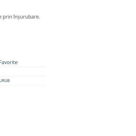
 prin înșurubare.
 prindere șurub - model BP501
Favorite
ȘURUB