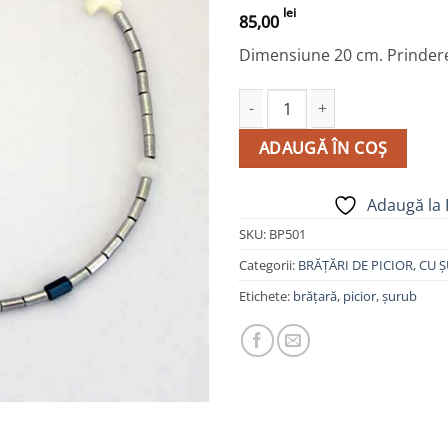
lei
85,00
Dimensiune 20 cm. Prindere
Cantitate Brățară de picior cu
ADAUGĂ ÎN COȘ
Adaugă la 
SKU:
BP501
Categorii:
BRĂȚĂRI DE PICIOR
,
CU 
Etichete:
brățară
,
picior
,
șurub