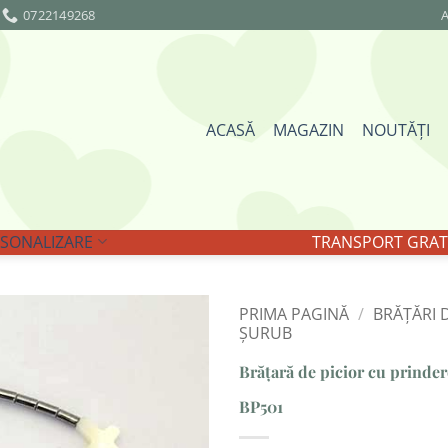
0722149268
A
ACASĂ
MAGAZIN
NOUTĂȚI
SONALIZARE
TRANSPORT GRATU
PRIMA PAGINĂ
/
BRĂȚĂRI D
ȘURUB
Adaugă
Brățară de picior cu prinde
la
Favorite
BP501