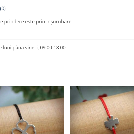
(0)
e prindere este prin înșurubare.
 luni până vineri, 09:00-18:00.
Adaugă
A
la
Favorite
F