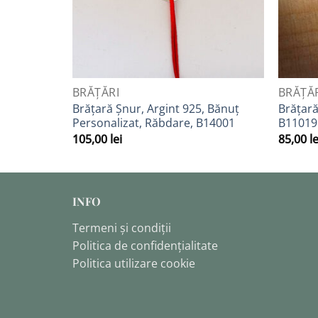
QUICK VIEW
QUICK 
BRĂȚĂRI
BRĂȚĂ
Brățară Șnur, Argint 925, Bănuț
Brățară
Personalizat, Răbdare, B14001
B11019
105,00
lei
85,00
le
INFO
Termeni și condiții
Politica de confidențialitate
Politica utilizare cookie