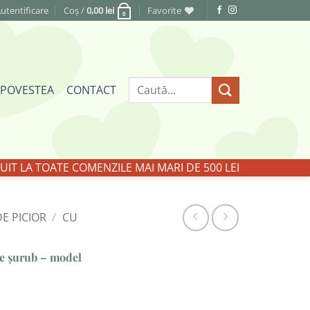
utentificare
Coș /
0,00
lei
Favorite
0
Caută
POVESTEA
CONTACT
după:
IT LA TOATE COMENZILE MAI MARI DE 500 LEI
E PICIOR
/
CU
re șurub – model