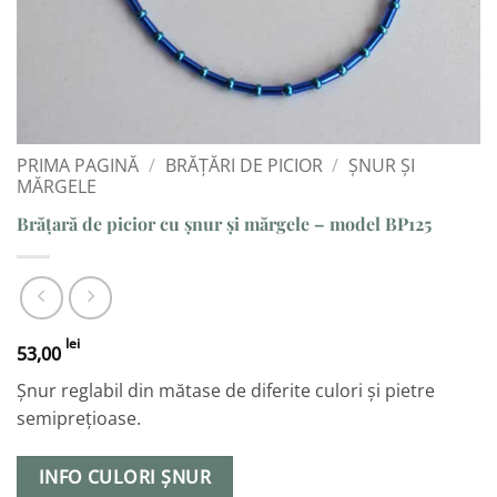
PRIMA PAGINĂ
/
BRĂȚĂRI DE PICIOR
/
ȘNUR ȘI
MĂRGELE
Brățară de picior cu șnur și mărgele – model BP125
lei
53,00
Șnur reglabil din mătase de diferite culori și pietre
semiprețioase.
INFO CULORI ȘNUR