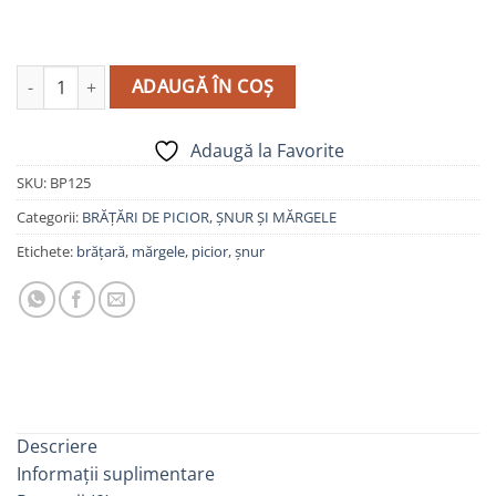
Cantitate Brățară de picior cu șnur și mărgele - model BP125
ADAUGĂ ÎN COȘ
Adaugă la Favorite
SKU:
BP125
Categorii:
BRĂȚĂRI DE PICIOR
,
ȘNUR ȘI MĂRGELE
Etichete:
brățară
,
mărgele
,
picior
,
șnur
Descriere
Informații suplimentare