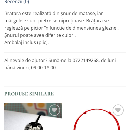
Recenzii (0)
Brățara este realizată din șnur de mătase, iar
mărgelele sunt pietre semiprețioase. Brățara se
reglează pe picior în funcție de dimensiunea gleznei.
Șnurul poate avea diferite culori.
Ambalaj inclus (plic).
Ai nevoie de ajutor? Sună-ne la 0722149268, de luni
până vineri, 09:00-18:00.
PRODUSE SIMILARE
Adaugă
Adaugă
la
la