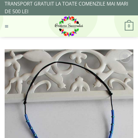
Skip
TRANSPORT GRATUIT LA TOATE COMENZILE MAI MARI
to
DE 500 LEI
content
0
Adaugă
la
Favorite