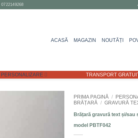
0722149268
ACASĂ
MAGAZIN
NOUTĂȚI
PO
PERSONALIZARE
TRANSPORT GRATUIT 
PRIMA PAGINĂ
/
PERSON
BRĂȚARĂ
/
GRAVURĂ TE
Adaugă
Brățară gravură text și/sau 
la
Favorite
model PBTF042