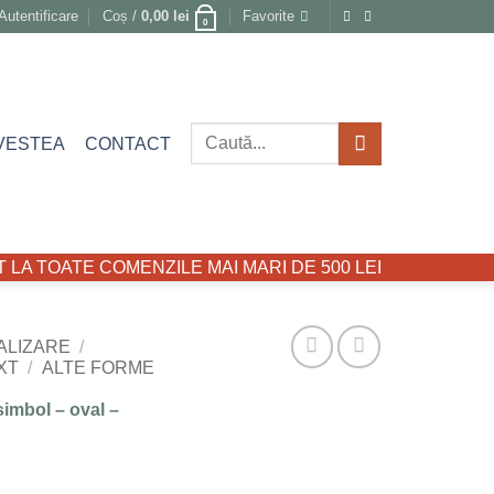
Autentificare
Coș /
0,00
lei
Favorite
0
Caută
VESTEA
CONTACT
după:
LA TOATE COMENZILE MAI MARI DE 500 LEI
ALIZARE
/
XT
/
ALTE FORME
simbol – oval –