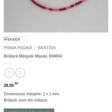
PRIMA PAGINĂ
/
BRĂȚĂRI
Brățară Mărgele Miyuki, BM004
lei
26,00
Dimensiune mărgele: 1 x 1 mm.
Brățară: șnur din mătase.