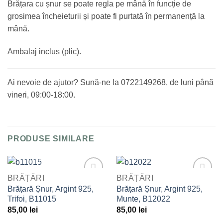
Brățara cu șnur se poate regla pe mână în funcție de
grosimea încheieturii și poate fi purtată în permanență la
mână.
Ambalaj inclus (plic).
Ai nevoie de ajutor? Sună-ne la 0722149268, de luni până
vineri, 09:00-18:00.
PRODUSE SIMILARE
BRĂȚĂRI
BRĂȚĂRI
Adaugă
Adaugă
Brățară Șnur, Argint 925,
Brățară Șnur, Argint 925,
la
la
Trifoi, B11015
Munte, B12022
Favorite
Favorite
85,00
lei
85,00
lei