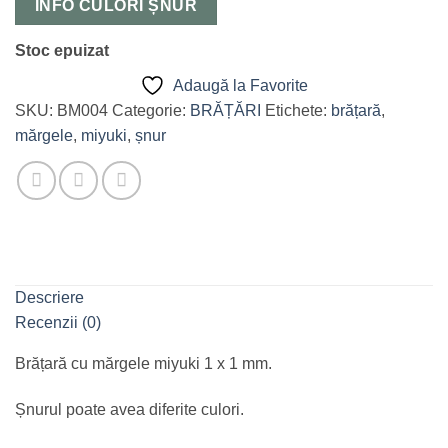
INFO CULORI ȘNUR
Stoc epuizat
Adaugă la Favorite
SKU:
BM004
Categorie:
BRĂȚĂRI
Etichete:
brățară
,
mărgele
,
miyuki
,
șnur
Descriere
Recenzii (0)
Brățară cu mărgele miyuki 1 x 1 mm.
Șnurul poate avea diferite culori.