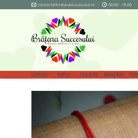
Skip
contact@bratarasuccesului.ro
09:00 - 18:00
to
content
CERCEI
INELE
COLIERE
BRĂȚĂRI
PER