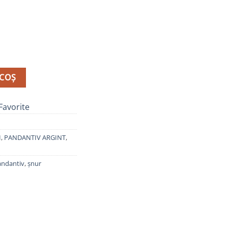
925, Inimă, B11033
 COȘ
Favorite
I
,
PANDANTIV ARGINT
,
andantiv
,
șnur