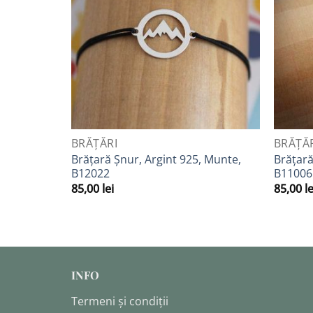
la
Favorite
QUICK VIEW
QUICK 
BRĂȚĂRI
BRĂȚĂ
Brățară Șnur, Argint 925, Munte,
Brățară
B12022
B11006
85,00
lei
85,00
le
INFO
Termeni și condiții