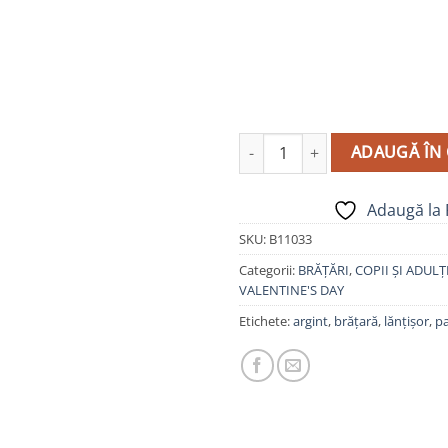
Cantitate Brățară Șnur, Argint 
ADAUGĂ ÎN
Adaugă la 
SKU:
B11033
Categorii:
BRĂȚĂRI
,
COPII ȘI ADULȚ
VALENTINE'S DAY
Etichete:
argint
,
brățară
,
lănțișor
,
p