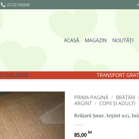
0722149268
A
ACASĂ
MAGAZIN
NOUTĂȚI
SONALIZARE
TRANSPORT GRATU
PRIMA PAGINĂ
/
BRĂȚĂRI
ARGINT
/
COPII ȘI ADULȚI
Adaugă
Brățară Șnur, Argint 925, In
la
Favorite
lei
85,00