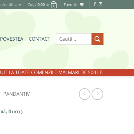
utentificare
Coș /
0,00
lei
Favorite
0
Caută
POVESTEA
CONTACT
după:
IT LA TOATE COMENZILE MAI MARI DE 500 LEI
/
PANDANTIV
imă, B11033