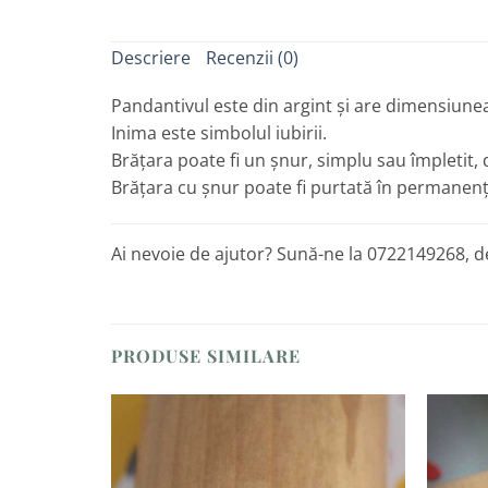
Descriere
Recenzii (0)
Pandantivul este din argint și are dimensiunea
Inima este simbolul iubirii.
Brățara poate fi un șnur, simplu sau împletit, d
Brățara cu șnur poate fi purtată în permanen
Ai nevoie de ajutor? Sună-ne la 0722149268, de
PRODUSE SIMILARE
Adaugă