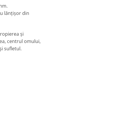
 mm.
u lănțișor din
ropierea și
ea, centrul omului,
i sufletul.