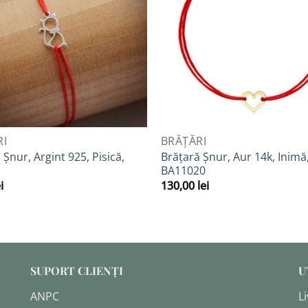
la
Favorite
F
VIEW
QUICK VIEW
RI
BRĂȚĂRI
 Șnur, Argint 925, Pisică,
Brățară Șnur, Aur 14k, Inimă
BA11020
i
130,00
lei
SUPORT CLIENȚI
U
ANPC
Li