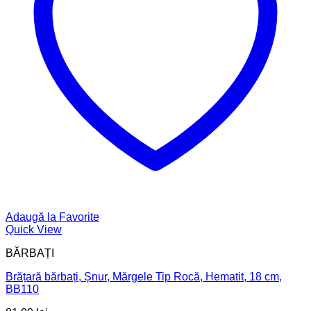
Adaugă la Favorite
Quick View
BĂRBAȚI
Brățară bărbați, Șnur, Mărgele Tip Rocă, Hematit, 18 cm,
BB110