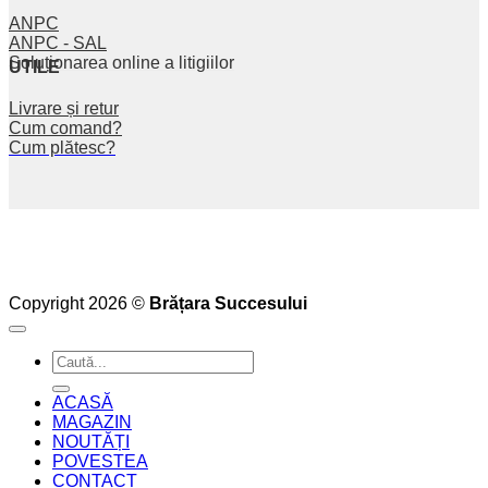
ANPC
ANPC - SAL
Soluționarea online a litigiilor
UTILE
Livrare și retur
Cum comand?
Cum plătesc?
Copyright 2026 ©
Brățara Succesului
Caută
după:
ACASĂ
MAGAZIN
NOUTĂȚI
POVESTEA
CONTACT