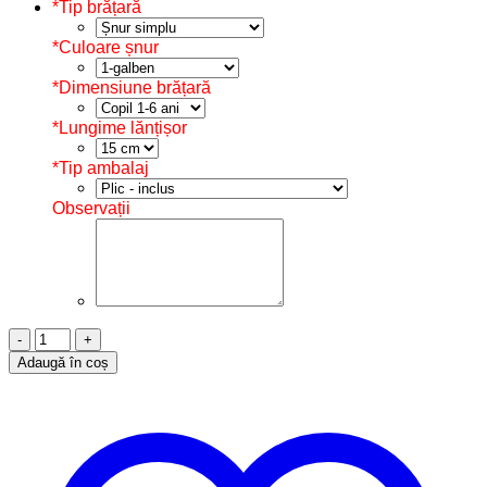
*
Tip brățară
*
Culoare șnur
*
Dimensiune brățară
*
Lungime lănțișor
*
Tip ambalaj
Observații
Cantitate
Brățară
Adaugă în coș
Șnur,
Argint
925,
Inimă,
B11052