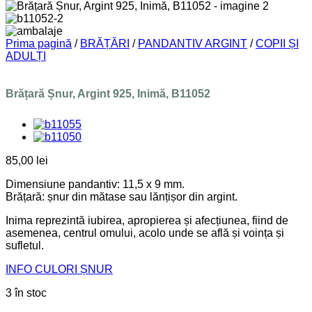
Prima pagină
/
BRĂȚĂRI
/
PANDANTIV ARGINT
/
COPII ȘI
ADULȚI
Brățară Șnur, Argint 925, Inimă, B11052
85,00
lei
Dimensiune pandantiv: 11,5 x 9 mm.
Brățară: șnur din mătase sau lănțișor din argint.
Inima reprezintă iubirea, apropierea și afecțiunea, fiind de
asemenea, centrul omului, acolo unde se află și voința și
sufletul.
INFO CULORI ȘNUR
3 în stoc