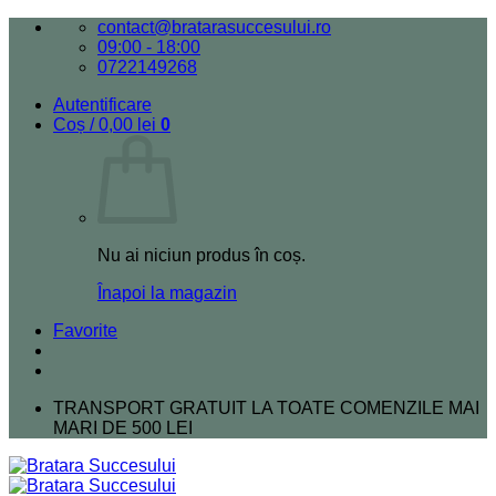
Skip
contact@bratarasuccesului.ro
to
09:00 - 18:00
content
0722149268
Autentificare
Coș /
0,00
lei
0
Nu ai niciun produs în coș.
Înapoi la magazin
Favorite
TRANSPORT GRATUIT LA TOATE COMENZILE MAI
MARI DE 500 LEI