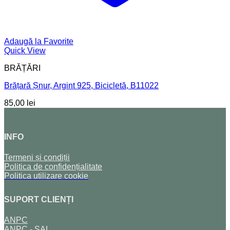
Adaugă la Favorite
Quick View
BRĂȚĂRI
Brățară Șnur, Argint 925, Bicicletă, B11022
85,00
lei
INFO
Termeni și condiții
Politica de confidențialitate
Politica utilizare cookie
SUPORT CLIENȚI
ANPC
ANPC - SAL