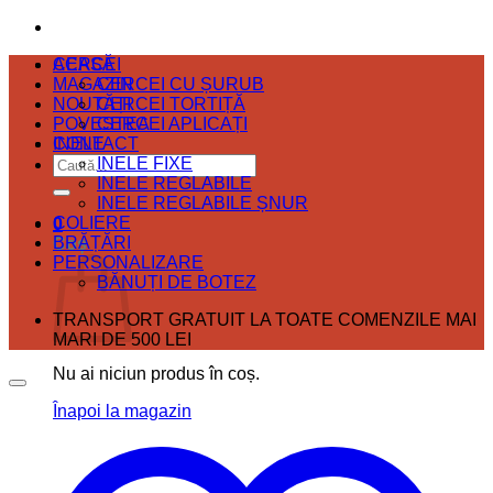
ACASĂ
CERCEI
MAGAZIN
CERCEI CU ȘURUB
NOUTĂȚI
CERCEI TORTIȚĂ
POVESTEA
CERCEI APLICAȚI
CONTACT
INELE
Caută
INELE FIXE
după:
INELE REGLABILE
INELE REGLABILE ȘNUR
COLIERE
0
BRĂȚĂRI
Coș
PERSONALIZARE
BĂNUȚI DE BOTEZ
TRANSPORT GRATUIT LA TOATE COMENZILE MAI
MARI DE 500 LEI
Nu ai niciun produs în coș.
Înapoi la magazin