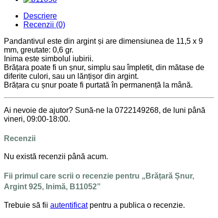
Descriere
Recenzii (0)
Pandantivul este din argint și are dimensiunea de 11,5 x 9
mm, greutate: 0,6 gr.
Inima este simbolul iubirii.
Brățara poate fi un șnur, simplu sau împletit, din mătase de
diferite culori, sau un lănțișor din argint.
Brățara cu șnur poate fi purtată în permanență la mână.
Ai nevoie de ajutor? Sună-ne la 0722149268, de luni până
vineri, 09:00-18:00.
Recenzii
Nu există recenzii până acum.
Fii primul care scrii o recenzie pentru „Brățară Șnur,
Argint 925, Inimă, B11052”
Trebuie să fii
autentificat
pentru a publica o recenzie.