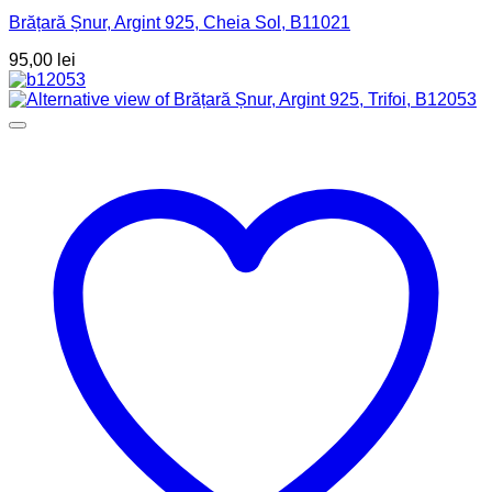
Brățară Șnur, Argint 925, Cheia Sol, B11021
95,00
lei