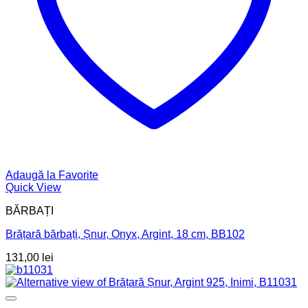
Adaugă la Favorite
Quick View
BĂRBAȚI
Brățară bărbați, Șnur, Onyx, Argint, 18 cm, BB102
131,00
lei