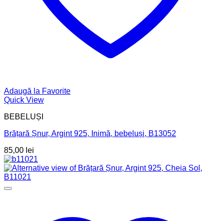
Adaugă la Favorite
Quick View
BEBELUȘI
Brățară Șnur, Argint 925, Inimă, bebeluși, B13052
85,00
lei