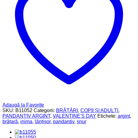
Adaugă la Favorite
SKU:
B11052
Categorii:
BRĂȚĂRI
,
COPII ȘI ADULȚI
,
PANDANTIV ARGINT
,
VALENTINE'S DAY
Etichete:
argint
,
brățară
,
inima
,
lănțișor
,
pandantiv
,
șnur