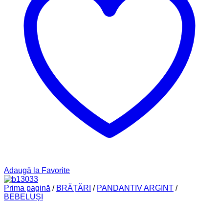
Adaugă la Favorite
Prima pagină
/
BRĂȚĂRI
/
PANDANTIV ARGINT
/
BEBELUȘI