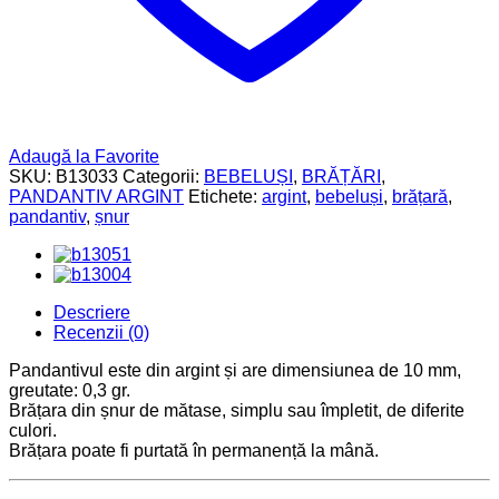
Adaugă la Favorite
SKU:
B13033
Categorii:
BEBELUȘI
,
BRĂȚĂRI
,
PANDANTIV ARGINT
Etichete:
argint
,
bebeluși
,
brățară
,
pandantiv
,
șnur
Descriere
Recenzii (0)
Pandantivul este din argint și are dimensiunea de 10 mm,
greutate: 0,3 gr.
Brățara din șnur de mătase, simplu sau împletit, de diferite
culori.
Brățara poate fi purtată în permanență la mână.