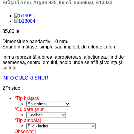
Brățară Șnur, Argint 925, Inimă, bebeluși, B13033
85,00
lei
Dimensiune pandantiv: 10 mm.
Șnur din mătase, simplu sau împletit, de diferite culori.
Inima reprezintă iubirea, apropierea și afecțiunea, fiind de
asemenea, centrul omului, acolo unde se află și voința și
sufletul.
INFO CULORI ȘNUR
2 în stoc
*
Tip brățară
*
Culoare șnur
*
Tip ambalaj
Observații