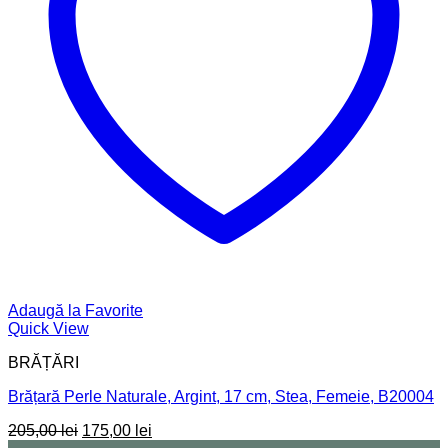
Adaugă la Favorite
Quick View
BRĂȚĂRI
Brățară Perle Naturale, Argint, 17 cm, Stea, Femeie, B20004
Prețul
Prețul
205,00
lei
175,00
lei
inițial
curent