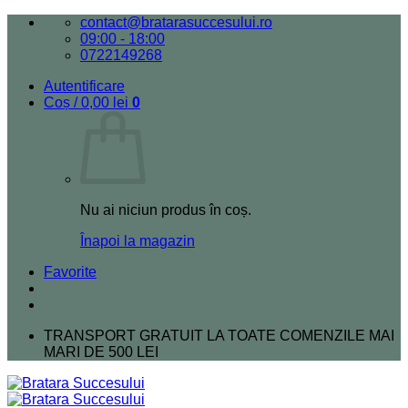
Skip
contact@bratarasuccesului.ro
to
09:00 - 18:00
content
0722149268
Autentificare
Coș /
0,00
lei
0
Nu ai niciun produs în coș.
Înapoi la magazin
Favorite
TRANSPORT GRATUIT LA TOATE COMENZILE MAI
MARI DE 500 LEI