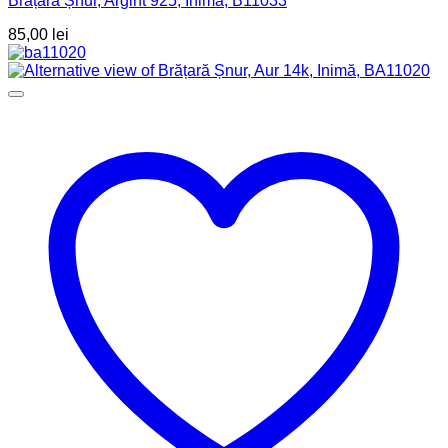
Brățară Șnur, Argint 925, Inimă, B11033
85,00
lei