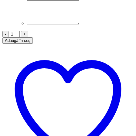
Cantitate
Brățară
Adaugă în coș
Șnur,
Argint
925,
Inimă,
bebeluși,
B13033