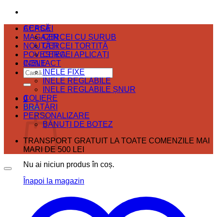
ACASĂ
CERCEI
MAGAZIN
CERCEI CU ȘURUB
NOUTĂȚI
CERCEI TORTIȚĂ
POVESTEA
CERCEI APLICAȚI
CONTACT
INELE
Caută
INELE FIXE
după:
INELE REGLABILE
INELE REGLABILE ȘNUR
COLIERE
0
BRĂȚĂRI
Coș
PERSONALIZARE
BĂNUȚI DE BOTEZ
TRANSPORT GRATUIT LA TOATE COMENZILE MAI
MARI DE 500 LEI
Nu ai niciun produs în coș.
Înapoi la magazin