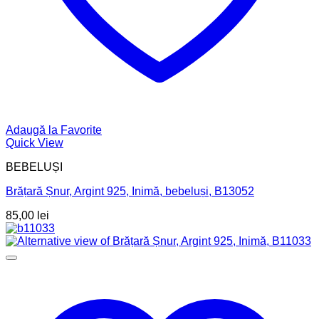
Adaugă la Favorite
Quick View
BEBELUȘI
Brățară Șnur, Argint 925, Inimă, bebeluși, B13052
85,00
lei