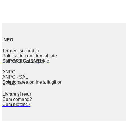
INFO
Termeni și condiții
Politica de confidențialitate
SUPORT CLIENȚI
Politica utilizare cookie
ANPC
ANPC - SAL
Soluționarea online a litigiilor
UTILE
Livrare și retur
Cum comand?
Cum plătesc?