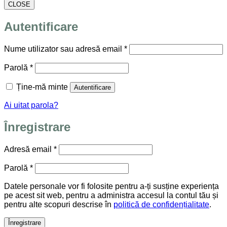
CLOSE
Autentificare
Obligatoriu
Nume utilizator sau adresă email
*
Obligatoriu
Parolă
*
Ține-mă minte
Autentificare
Ai uitat parola?
Înregistrare
Obligatoriu
Adresă email
*
Obligatoriu
Parolă
*
Datele personale vor fi folosite pentru a-ți susține experiența
pe acest sit web, pentru a administra accesul la contul tău și
pentru alte scopuri descrise în
politică de confidențialitate
.
Înregistrare