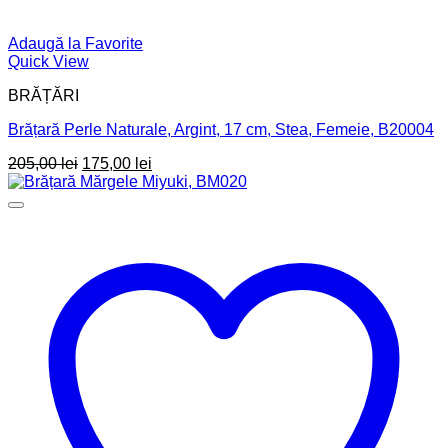
Adaugă la Favorite
Quick View
BRĂȚĂRI
Brățară Perle Naturale, Argint, 17 cm, Stea, Femeie, B20004
Prețul
Prețul
205,00
lei
175,00
lei
inițial
curent
a
este:
fost:
175,00 lei.
205,00 lei.