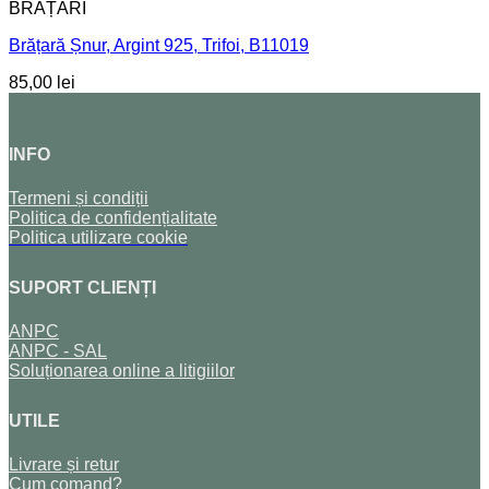
BRĂȚĂRI
Brățară Șnur, Argint 925, Trifoi, B11019
85,00
lei
INFO
Termeni și condiții
Politica de confidențialitate
Politica utilizare cookie
SUPORT CLIENȚI
ANPC
ANPC - SAL
Soluționarea online a litigiilor
UTILE
Livrare și retur
Cum comand?