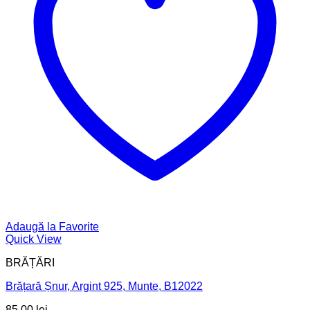
Adaugă la Favorite
Quick View
BRĂȚĂRI
Brățară Șnur, Argint 925, Munte, B12022
85,00
lei