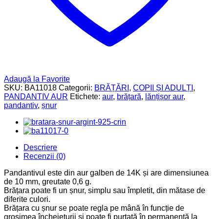
Adaugă la Favorite
SKU:
BA11018
Categorii:
BRĂȚĂRI
,
COPII ȘI ADULȚI
,
PANDANTIV AUR
Etichete:
aur
,
brățară
,
lănțișor aur
,
pandantiv
,
șnur
Descriere
Recenzii (0)
Pandantivul este din aur galben de 14K și are dimensiunea
de 10 mm, greutate 0,6 g.
Brățara poate fi un șnur, simplu sau împletit, din mătase de
diferite culori.
Brățara cu șnur se poate regla pe mână în funcție de
grosimea încheieturii și poate fi purtată în permanență la