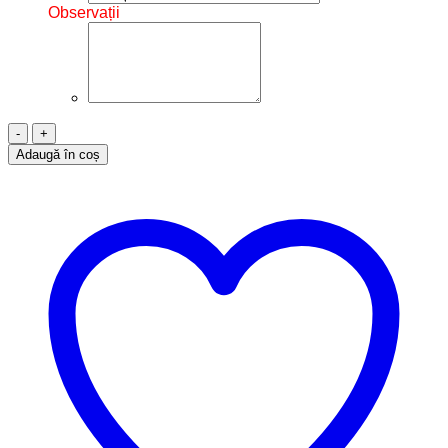
Observații
Cantitate
Brățară
Adaugă în coș
Șnur,
Aur
14k,
Fluture,
BA11018