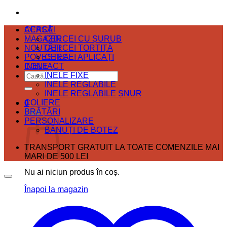
ACASĂ
CERCEI
MAGAZIN
CERCEI CU ȘURUB
NOUTĂȚI
CERCEI TORTIȚĂ
POVESTEA
CERCEI APLICAȚI
CONTACT
INELE
Caută
INELE FIXE
după:
INELE REGLABILE
INELE REGLABILE ȘNUR
COLIERE
0
BRĂȚĂRI
Coș
PERSONALIZARE
BĂNUȚI DE BOTEZ
TRANSPORT GRATUIT LA TOATE COMENZILE MAI
MARI DE 500 LEI
Nu ai niciun produs în coș.
Înapoi la magazin