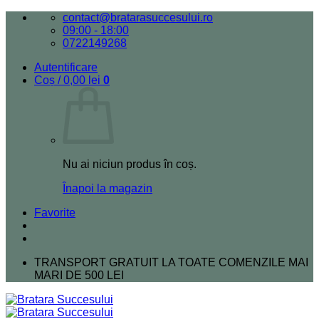
Skip
contact@bratarasuccesului.ro
to
09:00 - 18:00
content
0722149268
Autentificare
Coș /
0,00
lei
0
Nu ai niciun produs în coș.
Înapoi la magazin
Favorite
TRANSPORT GRATUIT LA TOATE COMENZILE MAI
MARI DE 500 LEI