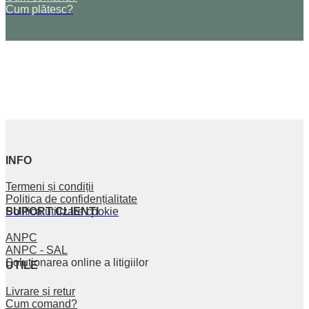
Cum plătesc?
INFO
Termeni și condiții
Politica de confidențialitate
SUPORT CLIENȚI
Politica utilizare cookie
ANPC
ANPC - SAL
Soluționarea online a litigiilor
UTILE
Livrare și retur
Cum comand?