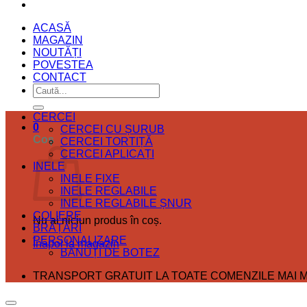
ACASĂ
MAGAZIN
NOUTĂȚI
POVESTEA
CONTACT
Caută
după:
CERCEI
0
CERCEI CU ȘURUB
Coș
CERCEI TORTIȚĂ
CERCEI APLICAȚI
INELE
INELE FIXE
INELE REGLABILE
INELE REGLABILE ȘNUR
COLIERE
Nu ai niciun produs în coș.
BRĂȚĂRI
PERSONALIZARE
Înapoi la magazin
BĂNUȚI DE BOTEZ
TRANSPORT GRATUIT LA TOATE COMENZILE MAI MA