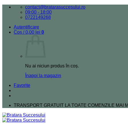
Skip
contact@bratarasuccesului.ro
to
09:00 - 18:00
content
0722149268
Autentificare
Coș /
0,00
lei
0
Nu ai niciun produs în coș.
Înapoi la magazin
Favorite
TRANSPORT GRATUIT LA TOATE COMENZILE MAI MA