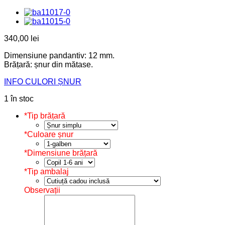
340,00
lei
Dimensiune pandantiv: 12 mm.
Brățară: șnur din mătase.
INFO CULORI ȘNUR
1 în stoc
*
Tip brățară
*
Culoare șnur
*
Dimensiune brățară
*
Tip ambalaj
Observații