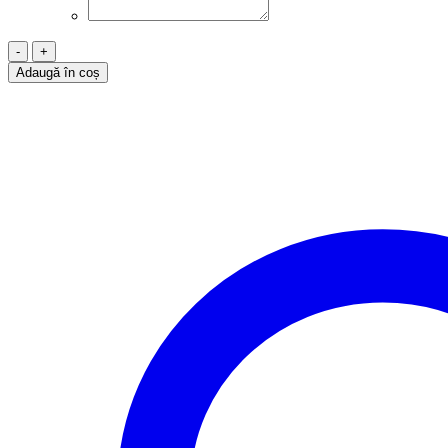
Cantitate
Brățară
Adaugă în coș
Șnur,
Aur
14k,
Trifoi,
BA11016