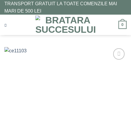
Skip
TRANSPORT GRATUIT LA TOATE COMENZILE MAI
to
MARI DE 500 LEI
content
0
Adaugă
la
Favorite