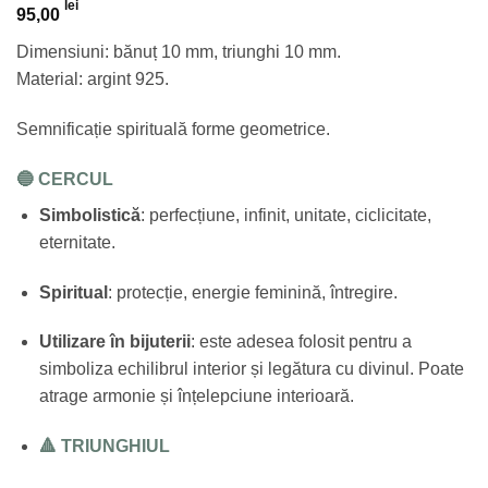
lei
95,00
Dimensiuni: bănuț 10 mm, triunghi 10 mm.
Material: argint 925.
Semnificație spirituală forme geometrice.
🔵
CERCUL
Simbolistică
: perfecțiune, infinit, unitate, ciclicitate,
eternitate.
Spiritual
: protecție, energie feminină, întregire.
Utilizare în bijuterii
: este adesea folosit pentru a
simboliza echilibrul interior și legătura cu divinul. Poate
atrage armonie și înțelepciune interioară.
🔺
TRIUNGHIUL