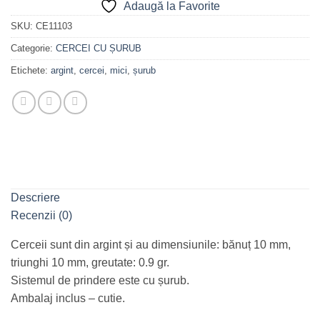
Adaugă la Favorite
SKU:
CE11103
Categorie:
CERCEI CU ȘURUB
Etichete:
argint
,
cercei
,
mici
,
șurub
Descriere
Recenzii (0)
Cerceii sunt din argint și au dimensiunile: bănuț 10 mm,
triunghi 10 mm, greutate: 0.9 gr.
Sistemul de prindere este cu șurub.
Ambalaj inclus – cutie.