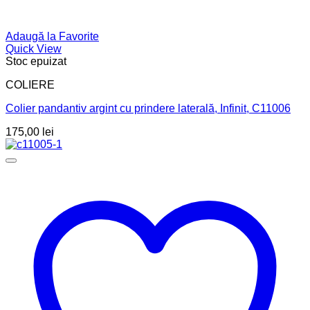
Adaugă la Favorite
Quick View
Stoc epuizat
COLIERE
Colier pandantiv argint cu prindere laterală, Infinit, C11006
175,00
lei