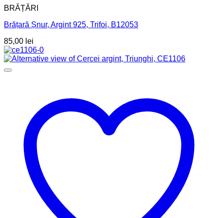
BRĂȚĂRI
Brățară Șnur, Argint 925, Trifoi, B12053
85,00
lei