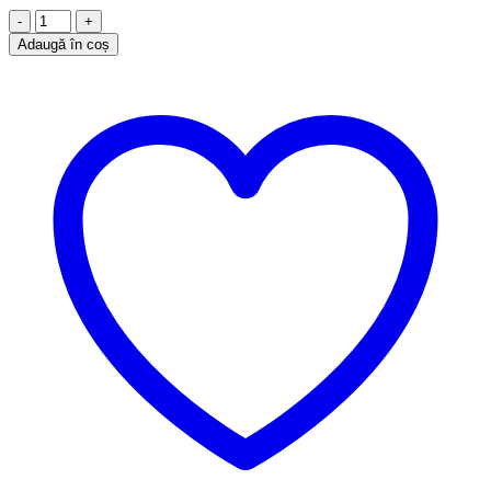
Cantitate
Cercei
Adaugă în coș
argint,
CE1416