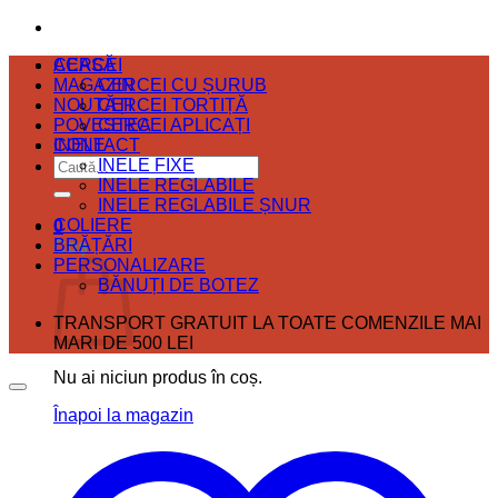
ACASĂ
CERCEI
MAGAZIN
CERCEI CU ȘURUB
NOUTĂȚI
CERCEI TORTIȚĂ
POVESTEA
CERCEI APLICAȚI
CONTACT
INELE
Caută
INELE FIXE
după:
INELE REGLABILE
INELE REGLABILE ȘNUR
COLIERE
0
BRĂȚĂRI
Coș
PERSONALIZARE
BĂNUȚI DE BOTEZ
TRANSPORT GRATUIT LA TOATE COMENZILE MAI
MARI DE 500 LEI
Nu ai niciun produs în coș.
Înapoi la magazin