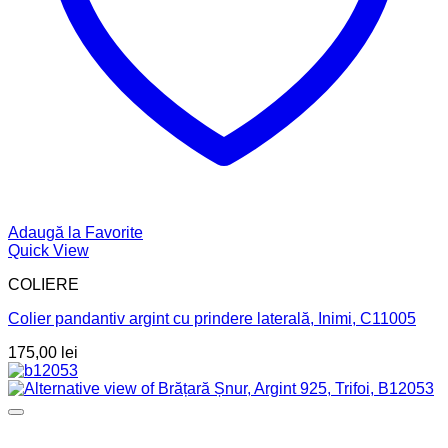
Adaugă la Favorite
Quick View
COLIERE
Colier pandantiv argint cu prindere laterală, Inimi, C11005
175,00
lei