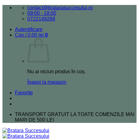
Skip
contact@bratarasuccesului.ro
to
09:00 - 18:00
content
0722149268
Autentificare
Coș /
0,00
lei
0
Nu ai niciun produs în coș.
Înapoi la magazin
Favorite
TRANSPORT GRATUIT LA TOATE COMENZILE MAI
MARI DE 500 LEI