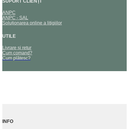
SUPORT CLIENȚI
ANPC
ANPC - SAL
Soluționarea online a litigiilor
UTILE
Livrare și retur
Cum comand?
Cum plătesc?
INFO