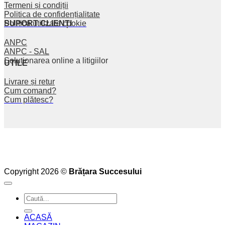
Termeni și condiții
Politica de confidențialitate
SUPORT CLIENȚI
Politica utilizare cookie
ANPC
ANPC - SAL
Soluționarea online a litigiilor
UTILE
Livrare și retur
Cum comand?
Cum plătesc?
Copyright 2026 ©
Brățara Succesului
Caută
după:
ACASĂ