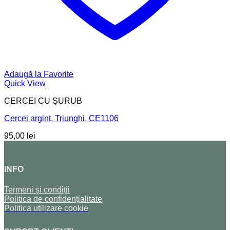
Adaugă la Favorite
Quick View
CERCEI CU ȘURUB
Cercei argint, Triunghi, CE1106
95,00
lei
INFO
Termeni și condiții
Politica de confidențialitate
Politica utilizare cookie