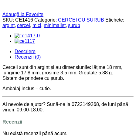
Adaugă la Favorite
SKU:
CE1416
Categorie:
CERCEI CU ȘURUB
Etichete:
argint
,
cercei
,
mici
,
minimalist
,
șurub
Descriere
Recenzii (0)
Cerceii sunt din argint și au dimensiunile: lățime 18 mm,
lungime 17,8 mm, grosime 3,5 mm. Greutate 5,88 g.
Sistem de prindere cu șurub.
Ambalaj inclus – cutie.
Ai nevoie de ajutor? Sună-ne la 0722149268, de luni până
vineri, 09:00-18:00.
Recenzii
Nu există recenzii până acum.