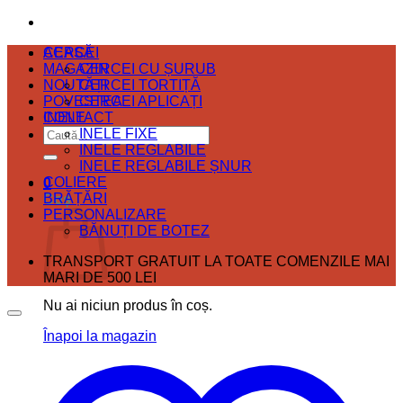
ACASĂ
CERCEI
MAGAZIN
CERCEI CU ȘURUB
NOUTĂȚI
CERCEI TORTIȚĂ
POVESTEA
CERCEI APLICAȚI
CONTACT
INELE
Caută
INELE FIXE
după:
INELE REGLABILE
INELE REGLABILE ȘNUR
COLIERE
0
BRĂȚĂRI
Coș
PERSONALIZARE
BĂNUȚI DE BOTEZ
TRANSPORT GRATUIT LA TOATE COMENZILE MAI
MARI DE 500 LEI
Nu ai niciun produs în coș.
Înapoi la magazin