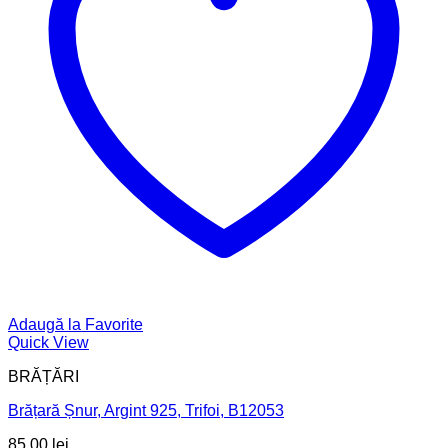
Adaugă la Favorite
Quick View
BRĂȚĂRI
Brățară Șnur, Argint 925, Trifoi, B12053
85,00
lei