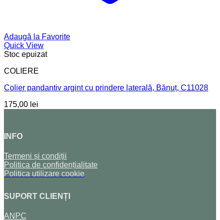
Adaugă la Favorite
Quick View
Stoc epuizat
COLIERE
Colier pandantiv argint cu prindere laterală, Bănuț, C11028
175,00
lei
INFO
Termeni și condiții
Politica de confidențialitate
Politica utilizare cookie
SUPORT CLIENȚI
ANPC