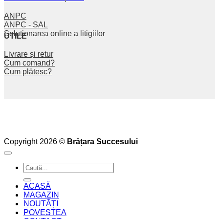
ANPC
ANPC - SAL
Soluționarea online a litigiilor
UTILE
Livrare și retur
Cum comand?
Cum plătesc?
Copyright 2026 ©
Brățara Succesului
Caută
după:
ACASĂ
MAGAZIN
NOUTĂȚI
POVESTEA