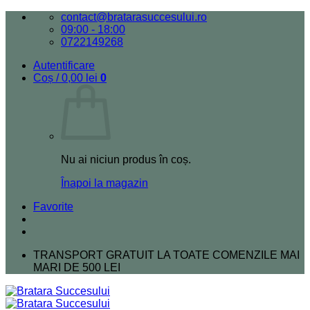
Skip
contact@bratarasuccesului.ro
to
09:00 - 18:00
content
0722149268
Autentificare
Coș /
0,00
lei
0
Nu ai niciun produs în coș.
Înapoi la magazin
Favorite
TRANSPORT GRATUIT LA TOATE COMENZILE MAI
MARI DE 500 LEI