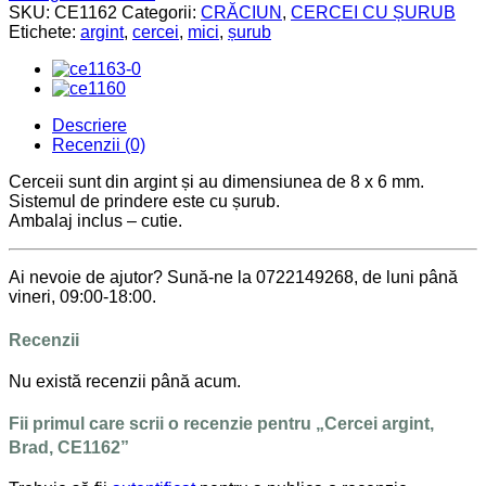
SKU:
CE1162
Categorii:
CRĂCIUN
,
CERCEI CU ȘURUB
Etichete:
argint
,
cercei
,
mici
,
șurub
Descriere
Recenzii (0)
Cerceii sunt din argint și au dimensiunea de 8 x 6 mm.
Sistemul de prindere este cu șurub.
Ambalaj inclus – cutie.
Ai nevoie de ajutor? Sună-ne la 0722149268, de luni până
vineri, 09:00-18:00.
Recenzii
Nu există recenzii până acum.
Fii primul care scrii o recenzie pentru „Cercei argint,
Brad, CE1162”