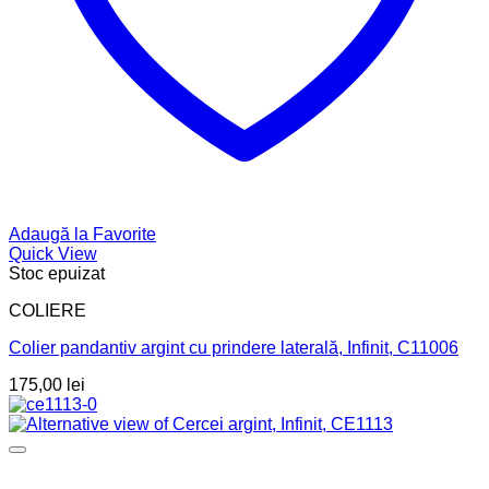
Adaugă la Favorite
Quick View
Stoc epuizat
COLIERE
Colier pandantiv argint cu prindere laterală, Infinit, C11006
175,00
lei