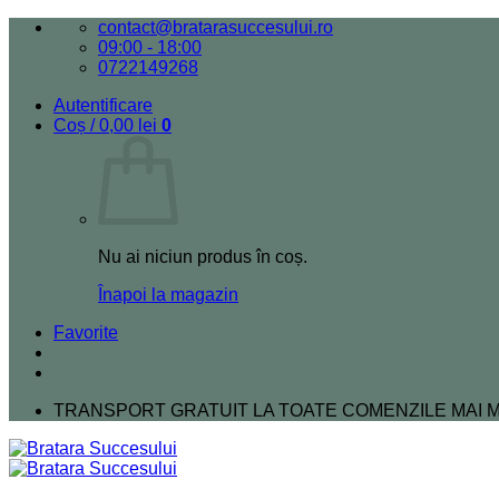
Skip
contact@bratarasuccesului.ro
to
09:00 - 18:00
content
0722149268
Autentificare
Coș /
0,00
lei
0
Nu ai niciun produs în coș.
Înapoi la magazin
Favorite
TRANSPORT GRATUIT LA TOATE COMENZILE MAI MA