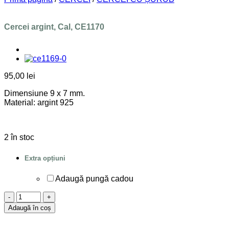
Cercei argint, Cal, CE1170
95,00
lei
Dimensiune 9 x 7 mm.
Material: argint 925
2 în stoc
Extra opțiuni
Adaugă pungă cadou
Cantitate
Cercei
Adaugă în coș
argint,
Cal,