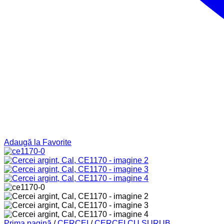
Adaugă la Favorite
Prima pagină
/
CERCEI
/
CERCEI CU ȘURUB