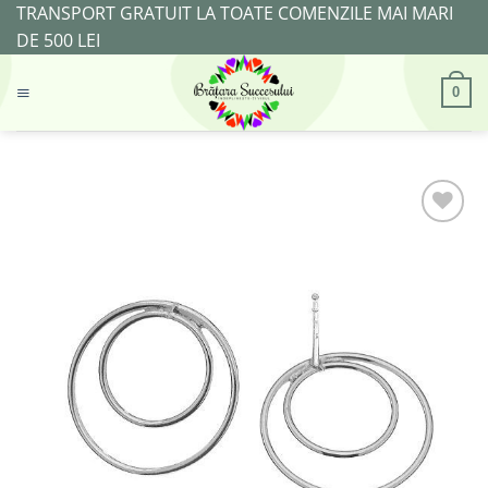
Skip
TRANSPORT GRATUIT LA TOATE COMENZILE MAI MARI
to
DE 500 LEI
content
0
Adaugă
la
Favorite