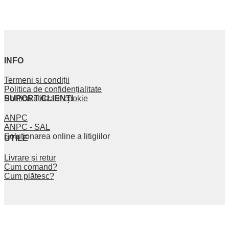
INFO
Termeni și condiții
Politica de confidențialitate
SUPORT CLIENȚI
Politica utilizare cookie
ANPC
ANPC - SAL
Soluționarea online a litigiilor
UTILE
Livrare și retur
Cum comand?
Cum plătesc?