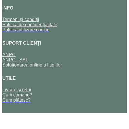
INFO
Termeni și condiții
Politica de confidențialitate
Politica utilizare cookie
SUPORT CLIENȚI
ANPC
ANPC - SAL
Soluționarea online a litigiilor
UTILE
Livrare și retur
Cum comand?
Cum plătesc?