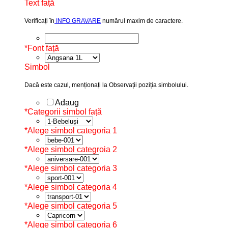
Text față
Verificați în
INFO GRAVARE
numărul maxim de caractere.
*
Font față
Simbol
Dacă este cazul, menționați la Observații poziția simbolului.
Adaug
*
Categorii simbol față
*
Alege simbol categoria 1
*
Alege simbol categroia 2
*
Alege simbol categoria 3
*
Alege simbol categoria 4
*
Alege simbol categoria 5
*
Alege simbol categoria 6