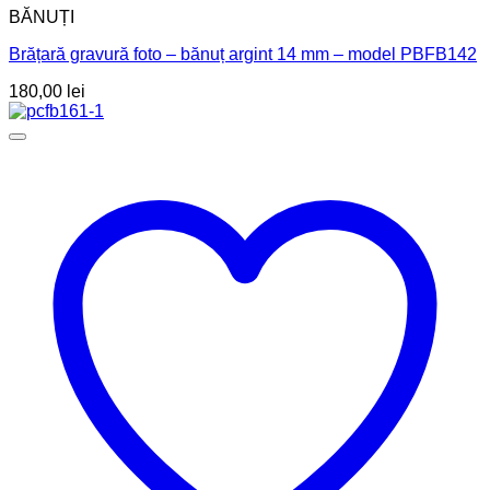
BĂNUȚI
Brățară gravură foto – bănuț argint 14 mm – model PBFB142
180,00
lei