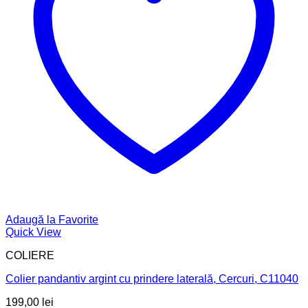
Adaugă la Favorite
Quick View
COLIERE
Colier pandantiv argint cu prindere laterală, Cercuri, C11040
199,00
lei