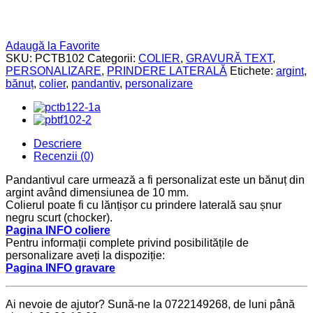
Adaugă la Favorite
SKU:
PCTB102
Categorii:
COLIER
,
GRAVURĂ TEXT
,
PERSONALIZARE
,
PRINDERE LATERALĂ
Etichete:
argint
,
bănuț
,
colier
,
pandantiv
,
personalizare
Descriere
Recenzii (0)
Pandantivul care urmează a fi personalizat este un bănuț din
argint având dimensiunea de 10 mm.
Colierul poate fi cu lănțișor cu prindere laterală sau șnur
negru scurt (chocker).
Pagina INFO coliere
Pentru informații complete privind posibilitățile de
personalizare aveți la dispoziție:
Pagina INFO gravare
Ai nevoie de ajutor? Sună-ne la 0722149268, de luni până