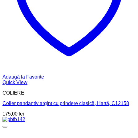
Adaugă la Favorite
Quick View
COLIERE
Colier pandantiv argint cu prindere clasică, Hartă, C12158
175,00
lei