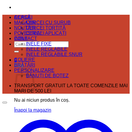
ACASĂ
CERCEI
MAGAZIN
CERCEI CU ȘURUB
NOUTĂȚI
CERCEI TORTIȚĂ
POVESTEA
CERCEI APLICAȚI
CONTACT
INELE
Caută
INELE FIXE
după:
INELE REGLABILE
INELE REGLABILE ȘNUR
COLIERE
0
BRĂȚĂRI
Coș
PERSONALIZARE
BĂNUȚI DE BOTEZ
TRANSPORT GRATUIT LA TOATE COMENZILE MAI
MARI DE 500 LEI
Nu ai niciun produs în coș.
Înapoi la magazin