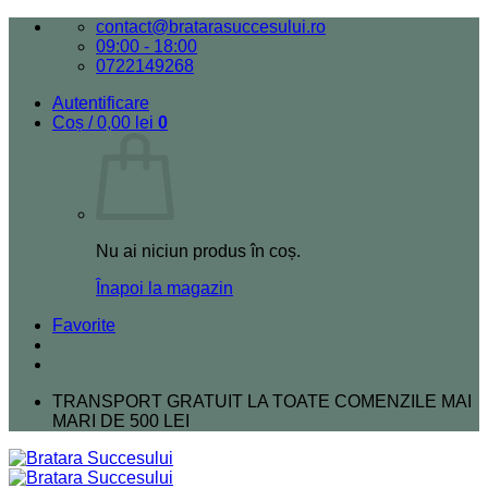
Skip
contact@bratarasuccesului.ro
to
09:00 - 18:00
content
0722149268
Autentificare
Coș /
0,00
lei
0
Nu ai niciun produs în coș.
Înapoi la magazin
Favorite
TRANSPORT GRATUIT LA TOATE COMENZILE MAI
MARI DE 500 LEI