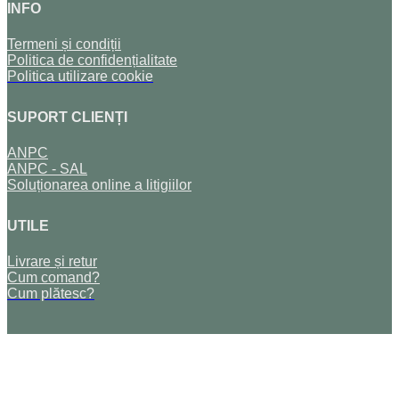
INFO
Termeni și condiții
Politica de confidențialitate
Politica utilizare cookie
SUPORT CLIENȚI
ANPC
ANPC - SAL
Soluționarea online a litigiilor
UTILE
Livrare și retur
Cum comand?
Cum plătesc?