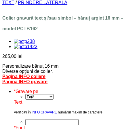
TEXT
/
PRINDERE LATERALĂ
Colier gravură text și/sau simbol – bănuț argint 16 mm –
model PCTB162
265,00
lei
Personalizare bănuț 16 mm.
Diverse opțiuni de colier.
Pagina INFO coliere
Pagina INFO gravare
*
Gravare pe
Text
Verificați în
INFO GRAVARE
numărul maxim de caractere.
*
Font