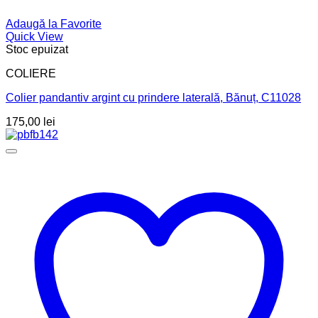
Adaugă la Favorite
Quick View
Stoc epuizat
COLIERE
Colier pandantiv argint cu prindere laterală, Bănuț, C11028
175,00
lei