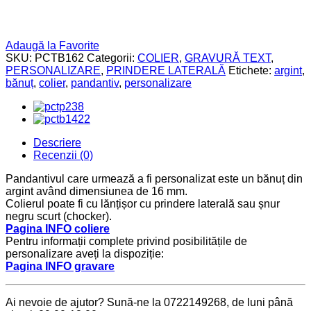
Adaugă la Favorite
SKU:
PCTB162
Categorii:
COLIER
,
GRAVURĂ TEXT
,
PERSONALIZARE
,
PRINDERE LATERALĂ
Etichete:
argint
,
bănuț
,
colier
,
pandantiv
,
personalizare
Descriere
Recenzii (0)
Pandantivul care urmează a fi personalizat este un bănuț din
argint având dimensiunea de 16 mm.
Colierul poate fi cu lănțișor cu prindere laterală sau șnur
negru scurt (chocker).
Pagina INFO coliere
Pentru informații complete privind posibilitățile de
personalizare aveți la dispoziție:
Pagina INFO gravare
Ai nevoie de ajutor? Sună-ne la 0722149268, de luni până