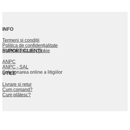
INFO
Termeni și condiții
Politica de confidențialitate
SUPORT CLIENȚI
Politica utilizare cookie
ANPC
ANPC - SAL
Soluționarea online a litigiilor
UTILE
Livrare și retur
Cum comand?
Cum plătesc?