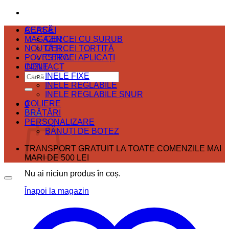
ACASĂ
CERCEI
MAGAZIN
CERCEI CU ȘURUB
NOUTĂȚI
CERCEI TORTIȚĂ
POVESTEA
CERCEI APLICAȚI
CONTACT
INELE
Caută
INELE FIXE
după:
INELE REGLABILE
INELE REGLABILE ȘNUR
COLIERE
0
BRĂȚĂRI
Coș
PERSONALIZARE
BĂNUȚI DE BOTEZ
TRANSPORT GRATUIT LA TOATE COMENZILE MAI
MARI DE 500 LEI
Nu ai niciun produs în coș.
Înapoi la magazin