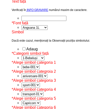
Text față
Verificați în
INFO GRAVARE
numărul maxim de caractere.
*
Font față
Simbol
Dacă este cazul, menționați la Observații poziția simbolului.
Adaug
*
Categorii simbol față
*
Alege simbol categoria 1
*
Alege simbol categroia 2
*
Alege simbol categoria 3
*
Alege simbol categoria 4
*
Alege simbol categoria 5
*
Alege simbol categoria 6