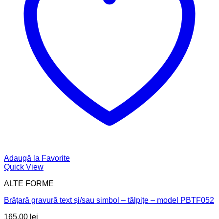
Adaugă la Favorite
Quick View
ALTE FORME
Brățară gravură text și/sau simbol – tălpițe – model PBTF052
165,00
lei