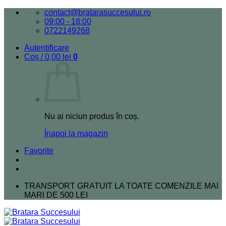
Skip
contact@bratarasuccesului.ro
to
09:00 - 18:00
content
0722149268
Autentificare
Coș /
0,00
lei
0
Nu ai niciun produs în coș.
Înapoi la magazin
Favorite
TRANSPORT GRATUIT LA TOATE COMENZILE MAI
MARI DE 500 LEI