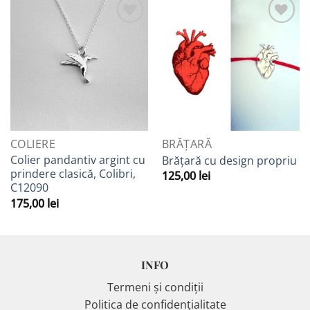
Adaugă
Adaugă
la
la
Favorite
Favorite
COLIERE
BRĂȚARĂ
Colier pandantiv argint cu
Brățară cu design propriu
prindere clasică, Colibri,
125,00
lei
C12090
175,00
lei
INFO
Termeni și condiții
Politica de confidențialitate