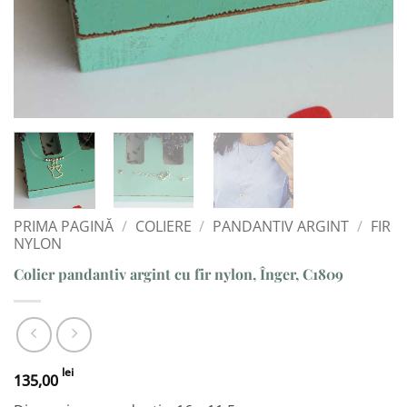
PRIMA PAGINĂ
/
COLIERE
/
PANDANTIV ARGINT
/
FIR
NYLON
Colier pandantiv argint cu fir nylon, Înger, C1809
lei
135,00