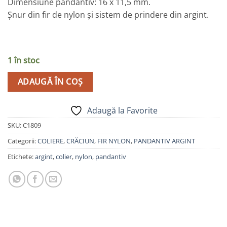
Dimensiune pandantiv: 16 x 11,5 mm.
Șnur din fir de nylon și sistem de prindere din argint.
1 în stoc
ADAUGĂ ÎN COȘ
Adaugă la Favorite
SKU:
C1809
Categorii:
COLIERE
,
CRĂCIUN
,
FIR NYLON
,
PANDANTIV ARGINT
Etichete:
argint
,
colier
,
nylon
,
pandantiv