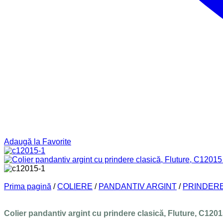
Adaugă la Favorite
Prima pagină
/
COLIERE
/
PANDANTIV ARGINT
/
PRINDERE
Colier pandantiv argint cu prindere clasică, Fluture, C120