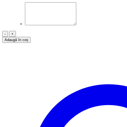
Cantitate
Colier
Adaugă în coș
pandantiv
argint
cu
prindere
clasică,
Fluture,
C12015