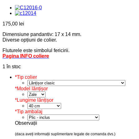
175,00
lei
Dimensiune pandantiv: 17 x 14 mm.
Diverse opțiuni de colier.
Fluturele este simbolul fericirii.
Pagina INFO coliere
1 în stoc
*
Tip colier
*
Model lănțișor
*
Lungime lănțișor
*
Tip ambalaj
Observații
(daca aveți informații suplimentare legate de comanda dvs.)