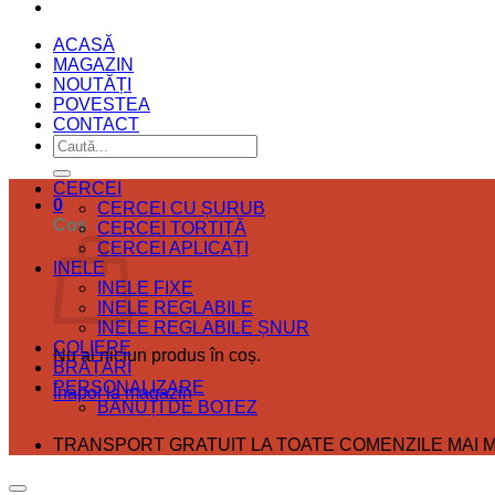
ACASĂ
MAGAZIN
NOUTĂȚI
POVESTEA
CONTACT
Caută
după:
CERCEI
0
CERCEI CU ȘURUB
Coș
CERCEI TORTIȚĂ
CERCEI APLICAȚI
INELE
INELE FIXE
INELE REGLABILE
INELE REGLABILE ȘNUR
COLIERE
Nu ai niciun produs în coș.
BRĂȚĂRI
PERSONALIZARE
Înapoi la magazin
BĂNUȚI DE BOTEZ
TRANSPORT GRATUIT LA TOATE COMENZILE MAI MA