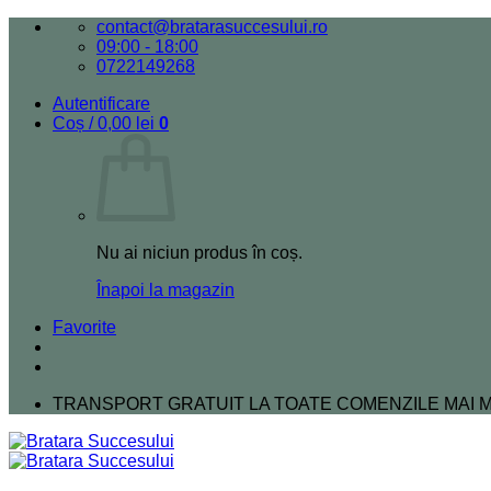
Skip
contact@bratarasuccesului.ro
to
09:00 - 18:00
content
0722149268
Autentificare
Coș /
0,00
lei
0
Nu ai niciun produs în coș.
Înapoi la magazin
Favorite
TRANSPORT GRATUIT LA TOATE COMENZILE MAI MA