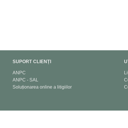
SUPORT CLIENȚI
U
ANPC
Li
ANPC - SAL
C
Soluționarea online a litigiilor
C