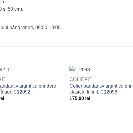
dă.
0 și 50 cm).
uni până vineri, 09:00-18:00.
VIEW
QUICK VIEW
RE
COLIERE
Adaugă
A
andantiv argint cu prindere
Colier pandantiv argint cu pri
la
, Înger, C12092
clasică, Infinit, C12098
Favorite
F
lei
175,00
lei