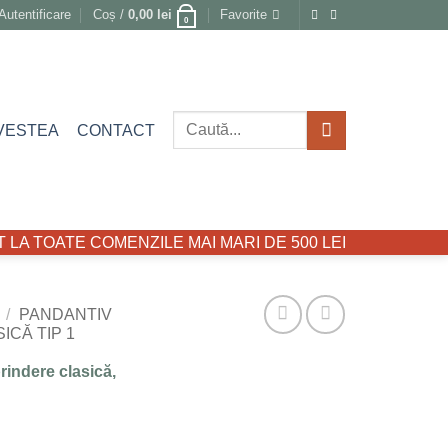
Autentificare
Coș /
0,00
lei
Favorite
0
Caută
VESTEA
CONTACT
după:
LA TOATE COMENZILE MAI MARI DE 500 LEI
/
PANDANTIV
ICĂ TIP 1
rindere clasică,