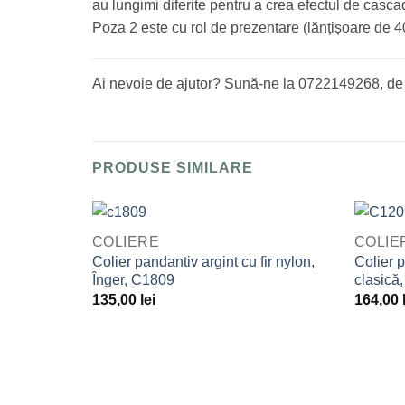
au lungimi diferite pentru a crea efectul de casca
Poza 2 este cu rol de prezentare (lănțișoare de 4
Ai nevoie de ajutor? Sună-ne la 0722149268, de l
PRODUSE SIMILARE
QUICK VIEW
QUICK 
COLIERE
COLIE
Adaugă
Colier pandantiv argint cu fir nylon,
Colier p
la
Înger, C1809
clasică
Favorite
135,00
lei
164,00