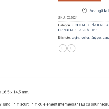
Adaugă la 
SKU:
C12024
Categorii:
COLIERE
,
CRĂCIUN
,
PA
PRINDERE CLASICĂ TIP 1
Etichete:
argint
,
colier
,
lănțișor
,
pand
e 16,5 x 14,5 mm.
în Y lung, în Y scurt, în Y cu element intermediar sau cu șnur negr