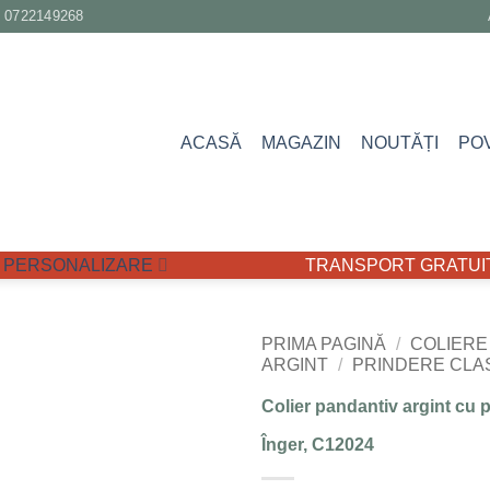
0722149268
ACASĂ
MAGAZIN
NOUTĂȚI
PO
PERSONALIZARE
TRANSPORT GRATUIT 
PRIMA PAGINĂ
/
COLIERE
ARGINT
/
PRINDERE CLAS
Adaugă
Colier pandantiv argint cu p
la
Favorite
Înger, C12024