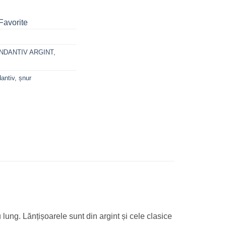
Favorite
NDANTIV ARGINT
,
antiv
,
șnur
u lung. Lănțișoarele sunt din argint și cele clasice