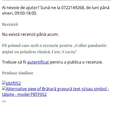
Ai nevoie de ajutor? Sună-ne la 0722149268, de luni până
vineri, 09:00-18:00.
Recenzii
Nu există recenzii până acum.
Fii primul care scrii o recenzie pentru „Colier pandantiv
argint cu prindere clasică, Cerc, C12079”
Trebuie să fii
autentificat
pentru a publica o recenzie.
Produse similare