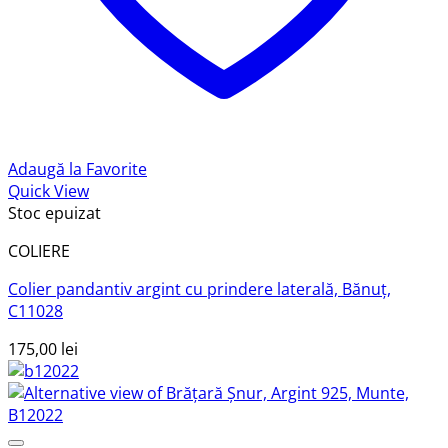
Adaugă la Favorite
Quick View
Stoc epuizat
COLIERE
Colier pandantiv argint cu prindere laterală, Bănuț,
C11028
175,00
lei