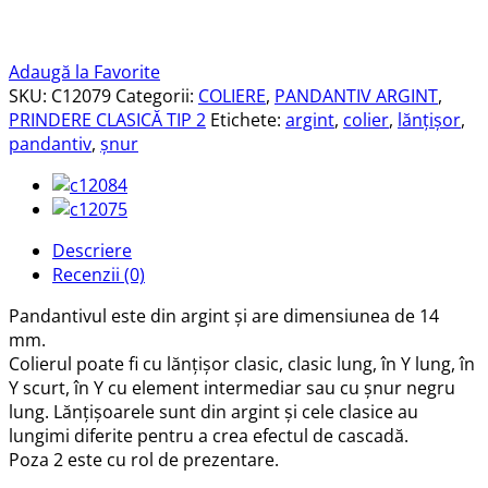
Adaugă la Favorite
SKU:
C12079
Categorii:
COLIERE
,
PANDANTIV ARGINT
,
PRINDERE CLASICĂ TIP 2
Etichete:
argint
,
colier
,
lănțișor
,
pandantiv
,
șnur
Descriere
Recenzii (0)
Pandantivul este din argint și are dimensiunea de 14
mm.
Colierul poate fi cu lănțișor clasic, clasic lung, în Y lung, în
Y scurt, în Y cu element intermediar sau cu șnur negru
lung. Lănțișoarele sunt din argint și cele clasice au
lungimi diferite pentru a crea efectul de cascadă.
Poza 2 este cu rol de prezentare.