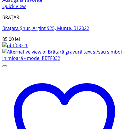
Adaugă la Favorite
Quick View
BRĂȚĂRI
Brățară Șnur, Argint 925, Munte, B12022
85,00
lei