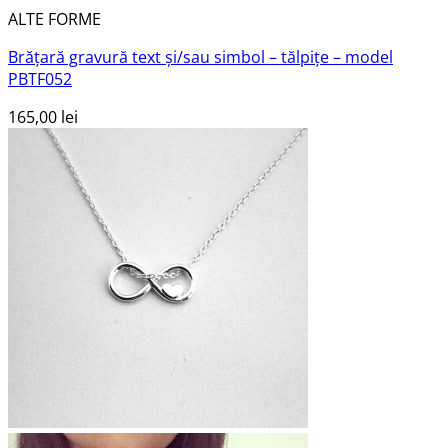
ALTE FORME
Brățară gravură text și/sau simbol – tălpițe – model
PBTF052
165,00
lei