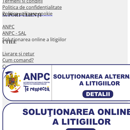
Termeni și condiții
Politica de confidențialitate
Politica utilizare cookie
SUPORT CLIENȚI
ANPC
ANPC - SAL
Soluționarea online a litigiilor
UTILE
Livrare și retur
Cum comand?
Cum plătesc?