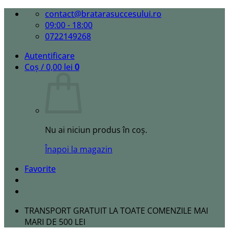
Skip
contact@bratarasuccesului.ro
to
09:00 - 18:00
content
0722149268
Autentificare
Coș /
0,00
lei
0
Nu ai niciun produs în coș.
Înapoi la magazin
Favorite
TRANSPORT GRATUIT LA TOATE COMENZILE MAI
MARI DE 500 LEI