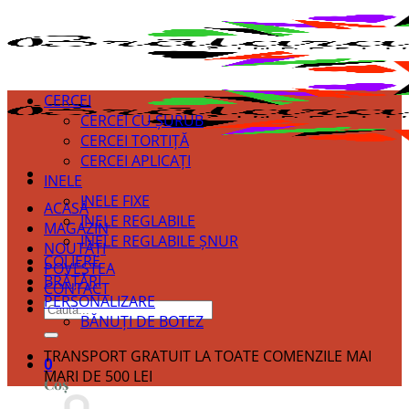
CERCEI
CERCEI CU ȘURUB
CERCEI TORTIȚĂ
CERCEI APLICAȚI
INELE
INELE FIXE
ACASĂ
INELE REGLABILE
MAGAZIN
INELE REGLABILE ȘNUR
NOUTĂȚI
COLIERE
POVESTEA
BRĂȚĂRI
CONTACT
PERSONALIZARE
Caută
BĂNUȚI DE BOTEZ
după:
TRANSPORT GRATUIT LA TOATE COMENZILE MAI
0
MARI DE 500 LEI
Coș