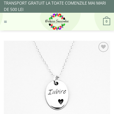
Skip
TRANSPORT GRATUIT LA TOATE COMENZILE MAI MARI
to
DE 500 LEI
content
0
Adaugă
la
Favorite