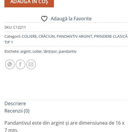
ADAUGĂ ÎN COȘ
Adaugă la Favorite
SKU:
C12211
Categorii:
COLIERE
,
CRĂCIUN
,
PANDANTIV ARGINT
,
PRINDERE CLASICĂ
TIP 1
Etichete:
argint
,
colier
,
lănțișor
,
pandantiv
Descriere
Recenzii (0)
Pandantivul este din argint și are dimensiunea de 16 x
7 mm.