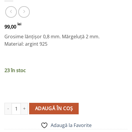
lei
99,00
Grosime lănțișor 0,8 mm. Mărgeluță 2 mm.
Material: argint 925
23 în stoc
Cantitate Inel argint - model IR014
ADAUGĂ ÎN COȘ
Adaugă la Favorite