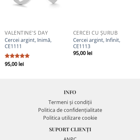
VALENTINE'S DAY
CERCEI CU ȘURUB
Cercei argint, Inimă,
Cercei argint, Infinit,
CE1111
CE1113
95,00
lei
Evaluat la
95,00
lei
5
din 5
INFO
Termeni și condiții
Politica de confidențialitate
Politica utilizare cookie
SUPORT CLIENȚI
ANPC