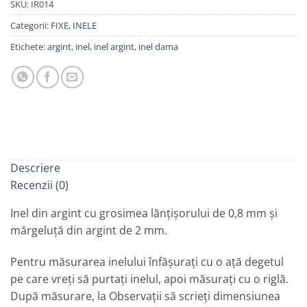
SKU:
IR014
Categorii:
FIXE
,
INELE
Etichete:
argint
,
inel
,
inel argint
,
inel dama
Descriere
Recenzii (0)
Inel din argint cu grosimea lănțișorului de 0,8 mm și
mărgeluță din argint de 2 mm.
Pentru măsurarea inelului înfășurați cu o ață degetul
pe care vreți să purtați inelul, apoi măsurați cu o riglă.
După măsurare, la Observații să scrieți dimensiunea