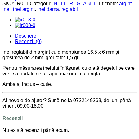
SKU:
IR011
Categorii:
INELE
,
REGLABILE
Etichete:
argint
,
inel
,
inel argint
,
inel dama
,
reglabil
Descriere
Recenzii (0)
Inel reglabil din argint cu dimensiunea 16,5 x 6 mm și
grosimea de 2 mm, greutate: 1,5 gr.
Pentru măsurarea inelului înfășurați cu o ață degetul pe care
vreți să purtați inelul, apoi măsurați cu o riglă.
Ambalaj inclus – cutie.
Ai nevoie de ajutor? Sună-ne la 0722149268, de luni până
vineri, 09:00-18:00.
Recenzii
Nu există recenzii până acum.