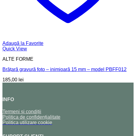
Adaugă la Favorite
Quick View
ALTE FORME
Brățară gravură foto – inimioară 15 mm – model PBFF012
185,00
lei
INFO
Termeni și condiții
Politica de confidențialitate
Politica utilizare cookie