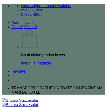
Skip
contact@bratarasuccesului.ro
to
09:00 - 18:00
content
0722149268
Autentificare
Coș /
0,00
lei
0
Nu ai niciun produs în coș.
Înapoi la magazin
Favorite
TRANSPORT GRATUIT LA TOATE COMENZILE MAI
MARI DE 500 LEI