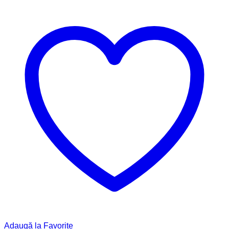
Aripă
înger,
IR011
Adaugă la Favorite