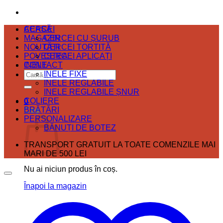
ACASĂ
CERCEI
MAGAZIN
CERCEI CU ȘURUB
NOUTĂȚI
CERCEI TORTIȚĂ
POVESTEA
CERCEI APLICAȚI
CONTACT
INELE
Caută
INELE FIXE
după:
INELE REGLABILE
INELE REGLABILE ȘNUR
COLIERE
0
BRĂȚĂRI
Coș
PERSONALIZARE
BĂNUȚI DE BOTEZ
TRANSPORT GRATUIT LA TOATE COMENZILE MAI
MARI DE 500 LEI
Nu ai niciun produs în coș.
Înapoi la magazin