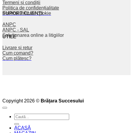
Termeni și condiții
Politica de confidențialitate
SUPORT CLIENȚI
Politica utilizare cookie
ANPC
ANPC - SAL
Soluționarea online a litigiilor
UTILE
Livrare și retur
Cum comand?
Cum plătesc?
Copyright 2026 ©
Brățara Succesului
Caută
după:
ACASĂ