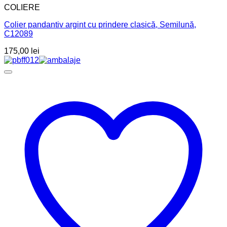
COLIERE
Colier pandantiv argint cu prindere clasică, Semilună,
C12089
175,00
lei