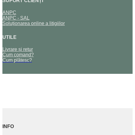
SUPORT CLIENȚI
ANPC
ANPC - SAL
Soluționarea online a litigiilor
UTILE
Livrare și retur
Cum comand?
Cum plătesc?
INFO