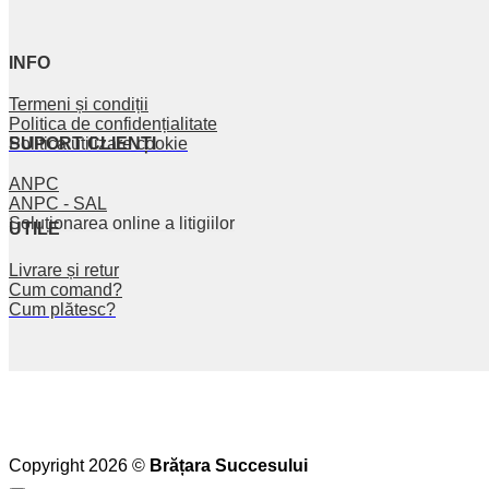
INFO
Termeni și condiții
Politica de confidențialitate
SUPORT CLIENȚI
Politica utilizare cookie
ANPC
ANPC - SAL
Soluționarea online a litigiilor
UTILE
Livrare și retur
Cum comand?
Cum plătesc?
Copyright 2026 ©
Brățara Succesului