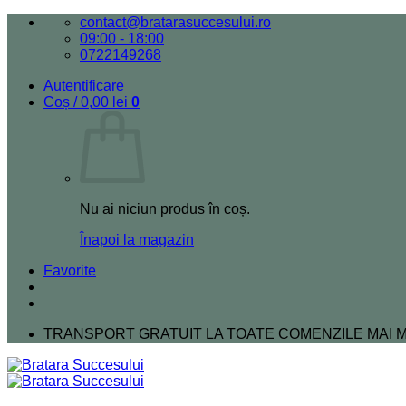
Skip
contact@bratarasuccesului.ro
to
09:00 - 18:00
content
0722149268
Autentificare
Coș /
0,00
lei
0
Nu ai niciun produs în coș.
Înapoi la magazin
Favorite
TRANSPORT GRATUIT LA TOATE COMENZILE MAI MA