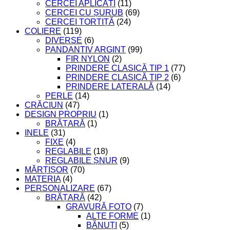
CERCEI APLICAȚI
(11)
CERCEI CU ȘURUB
(69)
CERCEI TORTIȚĂ
(24)
COLIERE
(119)
DIVERSE
(6)
PANDANTIV ARGINT
(99)
FIR NYLON
(2)
PRINDERE CLASICĂ TIP 1
(77)
PRINDERE CLASICĂ TIP 2
(6)
PRINDERE LATERALĂ
(14)
PERLE
(14)
CRĂCIUN
(47)
DESIGN PROPRIU
(1)
BRĂȚARĂ
(1)
INELE
(31)
FIXE
(4)
REGLABILE
(18)
REGLABILE ȘNUR
(9)
MĂRȚIȘOR
(70)
MATERIA
(4)
PERSONALIZARE
(67)
BRĂȚARĂ
(42)
GRAVURĂ FOTO
(7)
ALTE FORME
(1)
BĂNUȚI
(5)