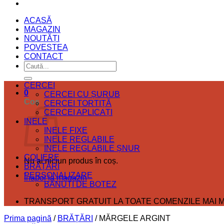
ACASĂ
MAGAZIN
NOUTĂȚI
POVESTEA
CONTACT
Caută
după:
CERCEI
0
CERCEI CU ȘURUB
Coș
CERCEI TORTIȚĂ
CERCEI APLICAȚI
INELE
INELE FIXE
INELE REGLABILE
INELE REGLABILE ȘNUR
COLIERE
Nu ai niciun produs în coș.
BRĂȚĂRI
PERSONALIZARE
Înapoi la magazin
BĂNUȚI DE BOTEZ
TRANSPORT GRATUIT LA TOATE COMENZILE MAI MA
Prima pagină
/
BRĂȚĂRI
/
MĂRGELE ARGINT