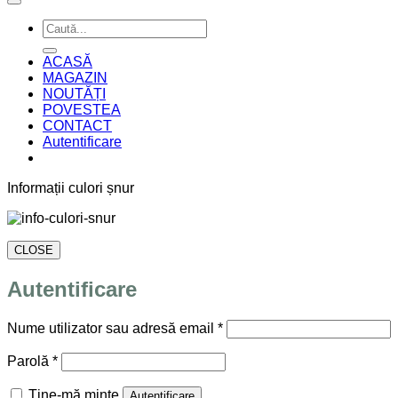
Caută
după:
ACASĂ
MAGAZIN
NOUTĂȚI
POVESTEA
CONTACT
Autentificare
Informații culori șnur
CLOSE
Autentificare
Obligatoriu
Nume utilizator sau adresă email
*
Obligatoriu
Parolă
*
Ține-mă minte
Autentificare