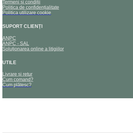
Termeni și condiții
Politica de confidențialitate
Politica utilizare cookie
SUPORT CLIENȚI
ANPC
ANPC - SAL
Soluționarea online a litigiilor
UTILE
Livrare și retur
Cum comand?
Cum plătesc?