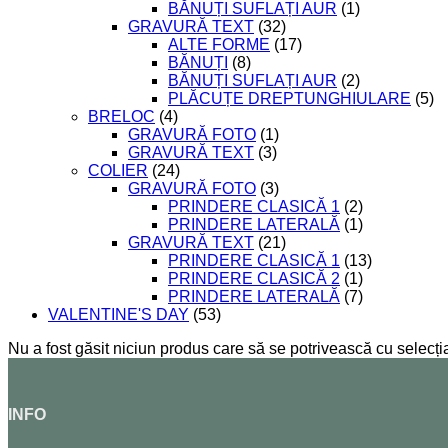
BĂNUȚI SUFLAȚI AUR
(1)
GRAVURĂ TEXT
(32)
ALTE FORME
(17)
BĂNUȚI
(8)
BĂNUȚI SUFLAȚI AUR
(2)
PLĂCUȚE DREPTUNGHIULARE
(5)
BRELOC
(4)
GRAVURĂ FOTO
(1)
GRAVURĂ TEXT
(3)
COLIER
(24)
GRAVURĂ FOTO
(3)
PRINDERE CLASICĂ 1
(2)
PRINDERE LATERALĂ
(1)
GRAVURĂ TEXT
(21)
PRINDERE CLASICĂ 1
(13)
PRINDERE CLASICĂ 2
(1)
PRINDERE LATERALĂ
(7)
VALENTINE'S DAY
(53)
Nu a fost găsit niciun produs care să se potrivească cu selecția
INFO