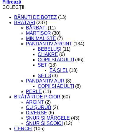
Filtrează
COLECȚII
BĂNUȚI DE BOTEZ
(13)
BRĂȚĂRI
(237)
BĂRBAȚI
(11)
MĂRȚIȘOR
(30)
MINIMALISTE
(7)
PANDANTIV ARGINT
(134)
BEBELUȘI
(11)
CHAKRE
(6)
COPII ȘI ADULȚI
(96)
SET
(18)
EA ȘI EL
(18)
SET 3
(3)
PANDANTIV AUR
(8)
COPII ȘI ADULȚI
(8)
PERLE
(11)
BRĂȚĂRI DE PICIOR
(60)
ARGINT
(2)
CU ȘURUB
(2)
DIVERSE
(6)
ȘNUR ȘI MĂRGELE
(43)
ȘNUR ȘI SCOICI
(12)
CERCEI
(105)