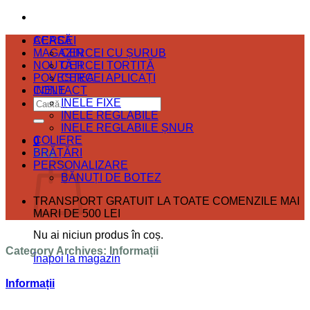
ACASĂ
CERCEI
MAGAZIN
CERCEI CU ȘURUB
NOUTĂȚI
CERCEI TORTIȚĂ
POVESTEA
CERCEI APLICAȚI
CONTACT
INELE
Caută
INELE FIXE
după:
INELE REGLABILE
INELE REGLABILE ȘNUR
COLIERE
0
BRĂȚĂRI
Coș
PERSONALIZARE
BĂNUȚI DE BOTEZ
TRANSPORT GRATUIT LA TOATE COMENZILE MAI
MARI DE 500 LEI
Nu ai niciun produs în coș.
Category Archives:
Informații
Înapoi la magazin
Informații