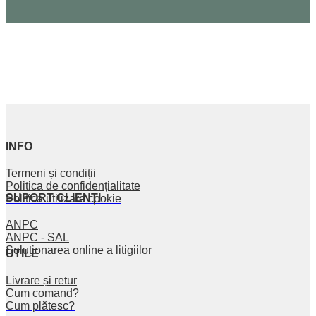
INFO
Termeni și condiții
Politica de confidențialitate
SUPORT CLIENȚI
Politica utilizare cookie
ANPC
ANPC - SAL
Soluționarea online a litigiilor
UTILE
Livrare și retur
Cum comand?
Cum plătesc?