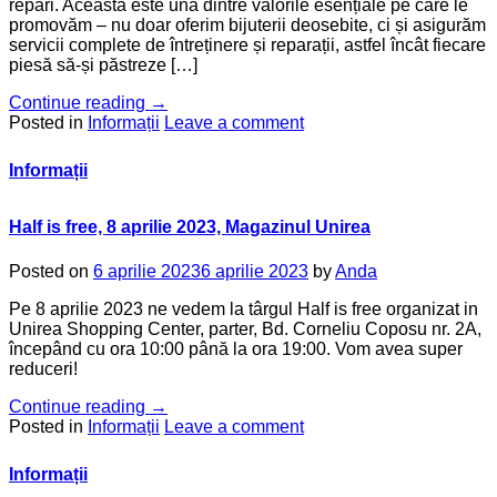
repari. Aceasta este una dintre valorile esențiale pe care le
promovăm – nu doar oferim bijuterii deosebite, ci și asigurăm
servicii complete de întreținere și reparații, astfel încât fiecare
piesă să-și păstreze […]
Continue reading
→
Posted in
Informații
Leave a comment
Informații
Half is free, 8 aprilie 2023, Magazinul Unirea
Posted on
6 aprilie 2023
6 aprilie 2023
by
Anda
Pe 8 aprilie 2023 ne vedem la târgul Half is free organizat in
Unirea Shopping Center, parter, Bd. Corneliu Coposu nr. 2A,
începând cu ora 10:00 până la ora 19:00. Vom avea super
reduceri!
Continue reading
→
Posted in
Informații
Leave a comment
Informații