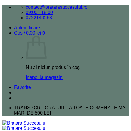
Skip
contact@bratarasuccesului.ro
to
09:00 - 18:00
content
0722149268
Autentificare
Coș /
0,00
lei
0
Nu ai niciun produs în coș.
Înapoi la magazin
Favorite
TRANSPORT GRATUIT LA TOATE COMENZILE MAI
MARI DE 500 LEI