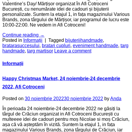
Valentine’s Day/ Mărțișor organizat în Afi Cotroceni
București, cu nenumărate idei de cadouri și bijuterii
personalizate. Suntem la etajul 1, in fața magazinului Various
Brands, zona târgului de Mărțișor, iar programul de lucru este
10:00-22:00. Ne vedem in Afi Cotroceni!
Continue reading
→
Posted in
Informații
|
Tagged
bijuteriihandmade
,
bratarasuccesului
,
bratari cupluri
,
eveniment handmade
,
targ
handmade
,
targ martisor
Leave a comment
Informații
Happy Christmas Market, 24 noiembrie-24 decembrie
2022, Afi Cotroceni
Posted on
30 noiembrie 2022
30 noiembrie 2022
by
Anda
În perioada 24 noiembrie-24 decembrie 2022 ne găsiți la
târgul de Crăciun organizat in Afi Cotroceni București cu
multeeee idei de cadouri pentru moș Nicolae si moș Crăciun,
așa că vă așteptăm în vizită. Suntem la etajul 1, in fața
magazinului Various Brands, zona târgului de Crăciun, iar