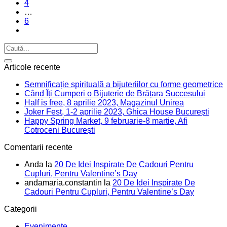
4
…
6
Articole recente
Semnificație spirituală a bijuteriilor cu forme geometrice
Când Îți Cumperi o Bijuterie de Brățara Succesului
Half is free, 8 aprilie 2023, Magazinul Unirea
Joker Fest, 1-2 aprilie 2023, Ghica House București
Happy Spring Market, 9 februarie-8 martie, Afi
Cotroceni București
Comentarii recente
Anda
la
20 De Idei Inspirate De Cadouri Pentru
Cupluri, Pentru Valentine’s Day
andamaria.constantin
la
20 De Idei Inspirate De
Cadouri Pentru Cupluri, Pentru Valentine’s Day
Categorii
Evenimente