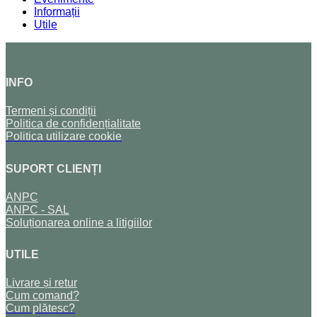
Informații
Utile
INFO
Termeni și condiții
Politica de confidențialitate
Politica utilizare cookie
SUPORT CLIENȚI
ANPC
ANPC - SAL
Soluționarea online a litigiilor
UTILE
Livrare și retur
Cum comand?
Cum plătesc?