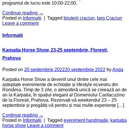
programul de lucru este 10:00-22:00.
Continue reading
→
Posted in
Informații
|
Tagged
bijuterii craciun
,
targ Craciun
Leave a comment
Informații
Karpatia Horse Show, 23-25 septembrie, Florești,
Prahova
Posted on
20 septembrie 2022
20 septembrie 2022
by
Anda
Karpatia Horse Show a devenit unul dintre cele mai
așteptate evenimente de echitație și lifestyle ecvestru din
România. Timp de 3 zile, o atmosferă unică se creează an de
an la Karpatia, în spațiul elegant al Domeniului Cantacuzino
de la Florești, Prahova. Rezervați-vă weekendul 23 – 25
septembrie și pregătiți-vă pentru și mai multe experiențe […]
Continue reading
→
Posted in
Informații
|
Tagged
eveniment handmade
,
karpatia
horse show
Leave a comment