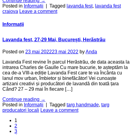
Continue reading
→
Posted in
Informații
|
Tagged
lavanda fest
,
lavanda fest
craiova
Leave a comment
Informații
Lavanda fest, 27-29 Mai, București, Herăstrău
Posted on
23 mai 2022
23 mai 2022
by
Anda
Lavanda Fest revine în parcul Herăstrău, de data aceasta la
intrarea Charles de Gaulle Cu mare bucurie, te așteptăm la
cea de-a VIII-a ediție Lavanda Fest care te va încânta cu
lanul mov urban, îmbietor și binefăcător! Vei cunoaște
artizani creativi și producători de lavandă din toată țara
Când? 27 – 29 mai în fiecare […]
Continue reading
→
Posted in
Informații
|
Tagged
targ handmade
,
targ
producatori locali
Leave a comment
1
2
3