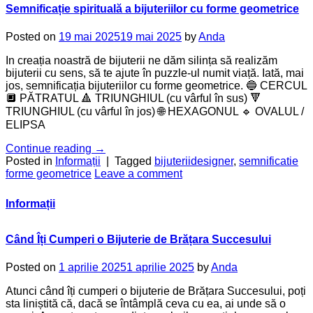
Semnificație spirituală a bijuteriilor cu forme geometrice
Posted on
19 mai 2025
19 mai 2025
by
Anda
In creația noastră de bijuterii ne dăm silința să realizăm
bijuterii cu sens, să te ajute în puzzle-ul numit viață. Iată, mai
jos, semnificația bijuteriilor cu forme geometrice. 🔵 CERCUL
🔲 PĂTRATUL 🔺 TRIUNGHIUL (cu vârful în sus) 🔻
TRIUNGHIUL (cu vârful în jos) 🌐 HEXAGONUL 🔹 OVALUL /
ELIPSA
Continue reading
→
Posted in
Informații
|
Tagged
bijuteriidesigner
,
semnificatie
forme geometrice
Leave a comment
Informații
Când Îți Cumperi o Bijuterie de Brățara Succesului
Posted on
1 aprilie 2025
1 aprilie 2025
by
Anda
Atunci când îți cumperi o bijuterie de Brățara Succesului, poți
sta liniștită că, dacă se întâmplă ceva cu ea, ai unde să o