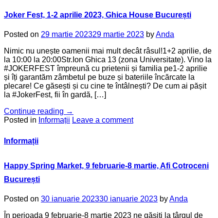
Joker Fest, 1-2 aprilie 2023, Ghica House București
Posted on
29 martie 2023
29 martie 2023
by
Anda
Nimic nu unește oamenii mai mult decât râsul!1+2 aprilie, de
la 10:00 la 20:00Str.Ion Ghica 13 (zona Universitate). Vino la
#JOKERFEST împreună cu prietenii și familia pe1-2 aprilie
și îți garantăm zâmbetul pe buze și bateriile încărcate la
plecare! Ce găsești și cu cine te întâlnești? De cum ai pășit
la #JokerFest, fii în gardă, […]
Continue reading
→
Posted in
Informații
Leave a comment
Informații
Happy Spring Market, 9 februarie-8 martie, Afi Cotroceni
București
Posted on
30 ianuarie 2023
30 ianuarie 2023
by
Anda
În perioada 9 februarie-8 martie 2023 ne găsiți la târgul de