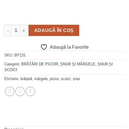
Cantitate Brățară de picior cu șnur, mărgele și scoică - model 
ADAUGĂ ÎN COȘ
Adaugă la Favorite
SKU:
BP131
Categorii:
BRĂȚĂRI DE PICIOR
,
ȘNUR ȘI MĂRGELE
,
ȘNUR ȘI
SCOICI
Etichete:
brățară
,
mărgele
,
picior
,
scoici
,
șnur