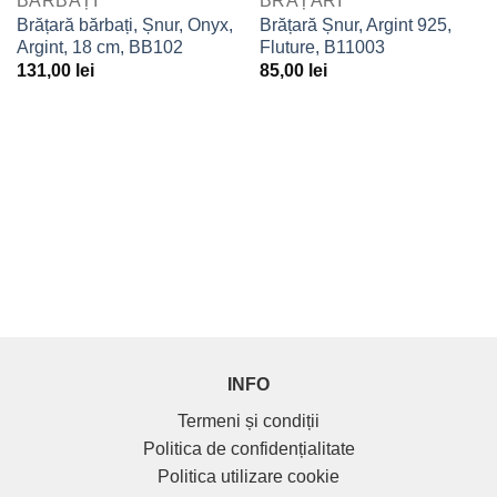
BĂRBAȚI
BRĂȚĂRI
Adaugă
Adaugă
Brățară bărbați, Șnur, Onyx,
Brățară Șnur, Argint 925,
la
la
Argint, 18 cm, BB102
Fluture, B11003
Favorite
Favorite
131,00
lei
85,00
lei
INFO
Termeni și condiții
Politica de confidențialitate
Politica utilizare cookie