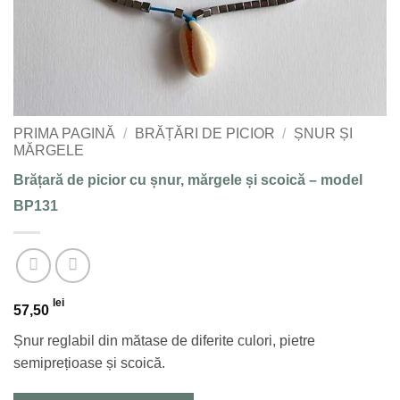
PRIMA PAGINĂ
/
BRĂȚĂRI DE PICIOR
/
ȘNUR ȘI
MĂRGELE
Brățară de picior cu șnur, mărgele și scoică – model
BP131
lei
57,50
Șnur reglabil din mătase de diferite culori, pietre
semiprețioase și scoică.