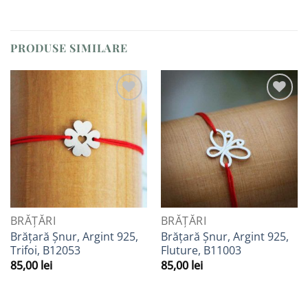
PRODUSE SIMILARE
Adaugă
Adaugă
la
la
Favorite
Favorite
BRĂȚĂRI
BRĂȚĂRI
Brățară Șnur, Argint 925,
Brățară Șnur, Argint 925,
Trifoi, B12053
Fluture, B11003
85,00
lei
85,00
lei