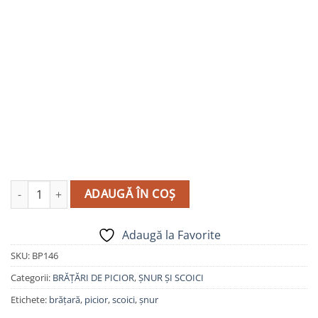
Cantitate Brățară de picior cu șnur și scoici - model BP146
ADAUGĂ ÎN COȘ
Adaugă la Favorite
SKU:
BP146
Categorii:
BRĂȚĂRI DE PICIOR
,
ȘNUR ȘI SCOICI
Etichete:
brățară
,
picior
,
scoici
,
șnur