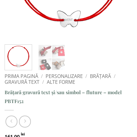
PRIMA PAGINĂ
/
PERSONALIZARE
/
BRĂȚARĂ
/
GRAVURĂ TEXT
/
ALTE FORME
Brățară gravură text și/sau simbol – fluture – model
PBTF152
lei