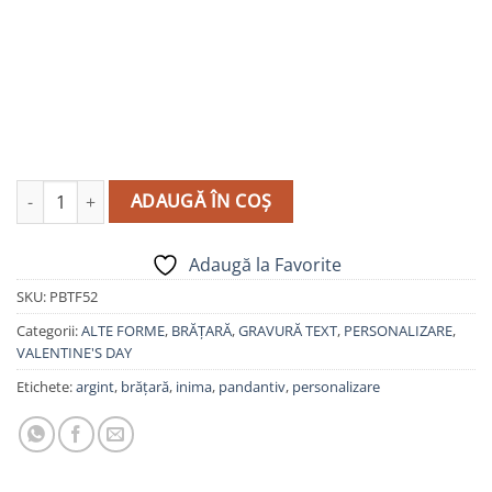
Cantitate Brățară gravură text și/sau simbol - fluture - model P
ADAUGĂ ÎN COȘ
Adaugă la Favorite
SKU:
PBTF52
Categorii:
ALTE FORME
,
BRĂȚARĂ
,
GRAVURĂ TEXT
,
PERSONALIZARE
,
VALENTINE'S DAY
Etichete:
argint
,
brățară
,
inima
,
pandantiv
,
personalizare