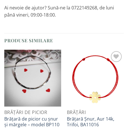
Ai nevoie de ajutor? Sună-ne la 0722149268, de luni
până vineri, 09:00-18:00.
PRODUSE SIMILARE
Adaugă
Adaugă
la
la
Favorite
Favorite
BRĂȚĂRI DE PICIOR
BRĂȚĂRI
Brățară de picior cu șnur
Brățară Șnur, Aur 14k,
și mărgele – model BP110
Trifoi, BA11016