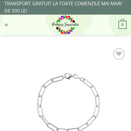
Skip
TRANSPORT GRATUIT LA TOATE COMENZILE MAI MARI
to
DE 500 LEI
content
0
Adaugă
la
Favorite