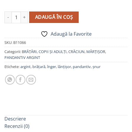
Cantitate Brățară Șnur, Argint 925, Înger, B11066
ADAUGĂ ÎN COȘ
Adaugă la Favorite
SKU:
B11066
Categorii:
BRĂȚĂRI
,
COPII ȘI ADULȚI
,
CRĂCIUN
,
MĂRȚIȘOR
,
PANDANTIV ARGINT
Etichete:
argint
,
brățară
,
înger
,
lănțișor
,
pandantiv
,
șnur
Descriere
Recenzii (0)