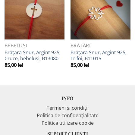
la
la
Favorite
Favorite
BEBELUȘI
BRĂȚĂRI
Brățară Șnur, Argint 925,
Brățară Șnur, Argint 925,
Cruce, bebeluși, B13080
Trifoi, B11015
85,00
lei
85,00
lei
INFO
Termeni și condiții
Politica de confidențialitate
Politica utilizare cookie
SUPORT CLIENȚI