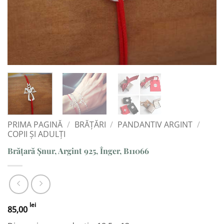
PRIMA PAGINĂ
/
BRĂȚĂRI
/
PANDANTIV ARGINT
/
COPII ȘI ADULȚI
Brățară Șnur, Argint 925, Înger, B11066
lei
85,00