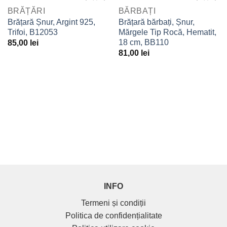
BRĂȚĂRI
BĂRBAȚI
Adaugă
Adaugă
Brățară Șnur, Argint 925,
Brățară bărbați, Șnur,
la
la
Trifoi, B12053
Mărgele Tip Rocă, Hematit,
Favorite
Favorite
18 cm, BB110
85,00
lei
81,00
lei
INFO
Termeni și condiții
Politica de confidențialitate