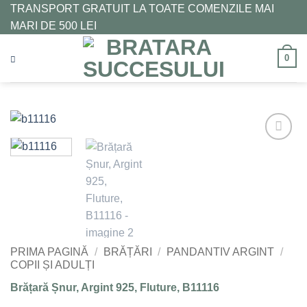
Skip
TRANSPORT GRATUIT LA TOATE COMENZILE MAI
to
MARI DE 500 LEI
content
0
Adaugă
la
Favorite
PRIMA PAGINĂ
/
BRĂȚĂRI
/
PANDANTIV ARGINT
/
COPII ȘI ADULȚI
Brățară Șnur, Argint 925, Fluture, B11116