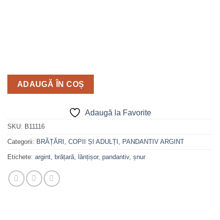
ADAUGĂ ÎN COȘ
Adaugă la Favorite
SKU:
B11116
Categorii:
BRĂȚĂRI
,
COPII ȘI ADULȚI
,
PANDANTIV ARGINT
Etichete:
argint
,
brățară
,
lănțișor
,
pandantiv
,
șnur