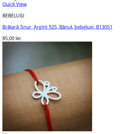
Quick View
BEBELUȘI
Brățară Șnur, Argint 925, Bănuț, bebeluși, B13051
85,00
lei