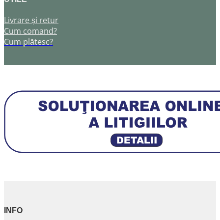
Livrare și retur
Cum comand?
Cum plătesc?
INFO