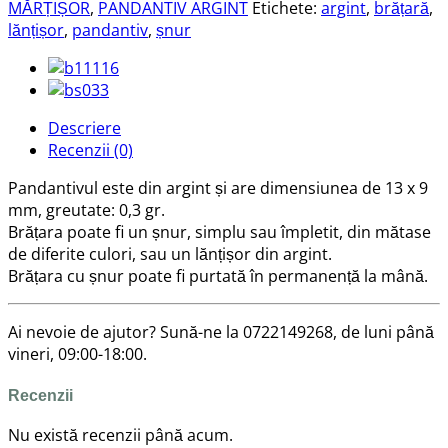
MĂRȚIȘOR
,
PANDANTIV ARGINT
Etichete:
argint
,
brățară
,
lănțișor
,
pandantiv
,
șnur
Descriere
Recenzii (0)
Pandantivul este din argint și are dimensiunea de 13 x 9
mm, greutate: 0,3 gr.
Brățara poate fi un șnur, simplu sau împletit, din mătase
de diferite culori, sau un lănțișor din argint.
Brățara cu șnur poate fi purtată în permanență la mână.
Ai nevoie de ajutor? Sună-ne la 0722149268, de luni până
vineri, 09:00-18:00.
Recenzii
Nu există recenzii până acum.