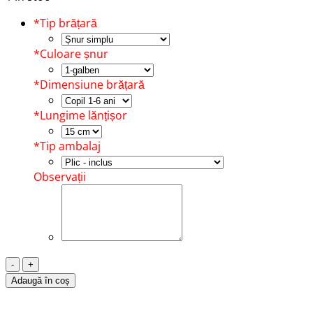
*
Tip brățară
*
Culoare șnur
*
Dimensiune brățară
*
Lungime lănțișor
*
Tip ambalaj
Observații
Cantitate
Brățară
Adaugă în coș
Șnur,
Argint