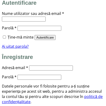
Autentificare
Obligatoriu
Nume utilizator sau adresă email
*
Obligatoriu
Parolă
*
Ține-mă minte
Autentificare
Ai uitat parola?
Înregistrare
Obligatoriu
Adresă email
*
Obligatoriu
Parolă
*
Datele personale vor fi folosite pentru a-ți susține
experiența pe acest sit web, pentru a administra accesul
la contul tău și pentru alte scopuri descrise în
politică de
confidențialitate
.