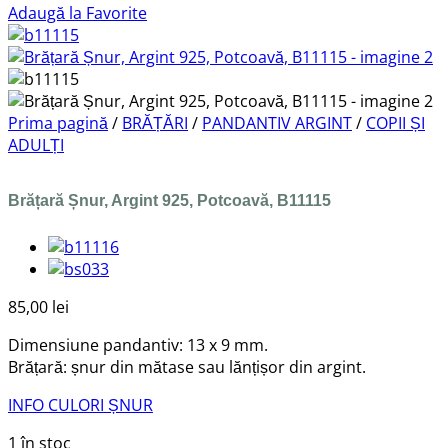
Adaugă la Favorite
Prima pagină
/
BRĂȚĂRI
/
PANDANTIV ARGINT
/
COPII ȘI
ADULȚI
Brățară Șnur, Argint 925, Potcoavă, B11115
85,00
lei
Dimensiune pandantiv: 13 x 9 mm.
Brățară: șnur din mătase sau lănțișor din argint.
INFO CULORI ȘNUR
1 în stoc