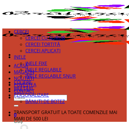
CERCEI
CERCEI CU ȘURUB
CERCEI TORTIȚĂ
CERCEI APLICAȚI
INELE
INELE FIXE
ACASĂ
INELE REGLABILE
MAGAZIN
INELE REGLABILE ȘNUR
NOUTĂȚI
COLIERE
POVESTEA
BRĂȚĂRI
CONTACT
PERSONALIZARE
Caută
BĂNUȚI DE BOTEZ
după:
TRANSPORT GRATUIT LA TOATE COMENZILE MAI
0
MARI DE 500 LEI
Coș