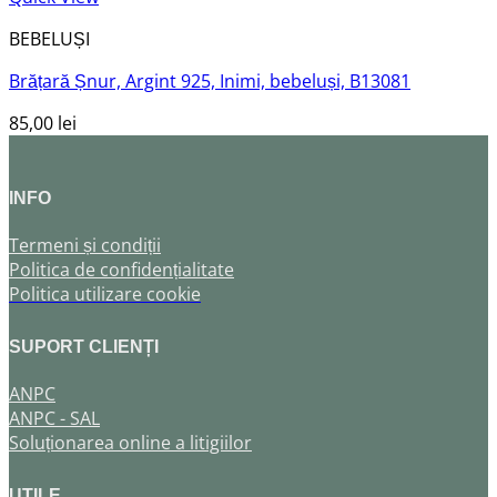
BEBELUȘI
Brățară Șnur, Argint 925, Inimi, bebeluși, B13081
85,00
lei
INFO
Termeni și condiții
Politica de confidențialitate
Politica utilizare cookie
SUPORT CLIENȚI
ANPC
ANPC - SAL
Soluționarea online a litigiilor
UTILE