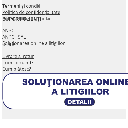
Termeni și condiții
Politica de confidențialitate
Politica utilizare cookie
SUPORT CLIENȚI
ANPC
ANPC - SAL
Soluționarea online a litigiilor
UTILE
Livrare și retur
Cum comand?
Cum plătesc?