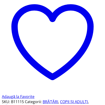
925,
Potcoavă,
B11115
Adaugă la Favorite
SKU:
B11115
Categorii:
BRĂȚĂRI
,
COPII ȘI ADULȚI
,