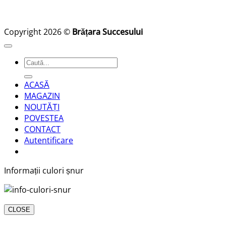
Copyright 2026 ©
Brățara Succesului
Caută
după:
ACASĂ
MAGAZIN
NOUTĂȚI
POVESTEA
CONTACT
Autentificare
Informații culori șnur
CLOSE