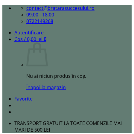
Skip
contact@bratarasuccesului.ro
to
09:00 - 18:00
content
0722149268
Autentificare
Coș /
0,00
lei
0
Nu ai niciun produs în coș.
Înapoi la magazin
Favorite
TRANSPORT GRATUIT LA TOATE COMENZILE MAI
MARI DE 500 LEI