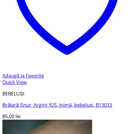
Adaugă la Favorite
Quick View
BEBELUȘI
Brățară Șnur, Argint 925, Inimă, bebeluși, B13033
85,00
lei