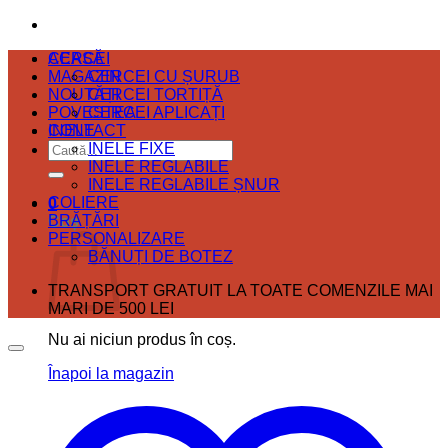
ACASĂ
CERCEI
MAGAZIN
CERCEI CU ȘURUB
NOUTĂȚI
CERCEI TORTIȚĂ
POVESTEA
CERCEI APLICAȚI
CONTACT
INELE
Caută
INELE FIXE
după:
INELE REGLABILE
INELE REGLABILE ȘNUR
COLIERE
0
BRĂȚĂRI
Coș
PERSONALIZARE
BĂNUȚI DE BOTEZ
TRANSPORT GRATUIT LA TOATE COMENZILE MAI
MARI DE 500 LEI
Nu ai niciun produs în coș.
Înapoi la magazin