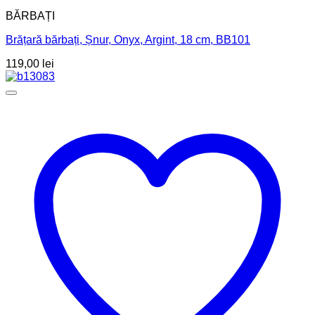
BĂRBAȚI
Brățară bărbați, Șnur, Onyx, Argint, 18 cm, BB101
119,00
lei