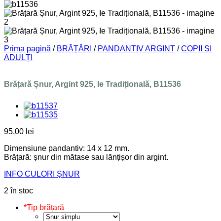
Prima pagină
/
BRĂȚĂRI
/
PANDANTIV ARGINT
/
COPII ȘI
ADULȚI
Brățară Șnur, Argint 925, Ie Tradițională, B11536
95,00
lei
Dimensiune pandantiv: 14 x 12 mm.
Brățară: șnur din mătase sau lănțișor din argint.
INFO CULORI ȘNUR
2 în stoc
*
Tip brățară