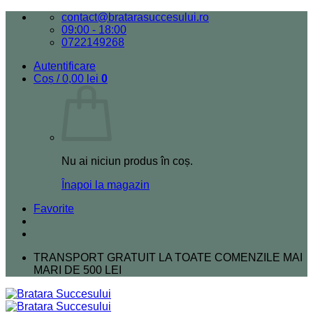
Skip
contact@bratarasuccesului.ro
to
09:00 - 18:00
content
0722149268
Autentificare
Coș /
0,00
lei
0
Nu ai niciun produs în coș.
Înapoi la magazin
Favorite
TRANSPORT GRATUIT LA TOATE COMENZILE MAI
MARI DE 500 LEI