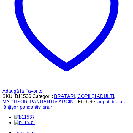
Adaugă la Favorite
SKU:
B11536
Categorii:
BRĂȚĂRI
,
COPII ȘI ADULȚI
,
MĂRȚIȘOR
,
PANDANTIV ARGINT
Etichete:
argint
,
brățară
,
lănțișor
,
pandantiv
,
șnur
Descriere