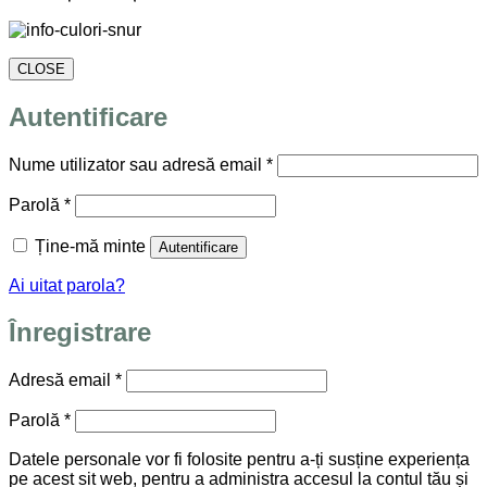
CLOSE
Autentificare
Obligatoriu
Nume utilizator sau adresă email
*
Obligatoriu
Parolă
*
Ține-mă minte
Autentificare
Ai uitat parola?
Înregistrare
Obligatoriu
Adresă email
*
Obligatoriu
Parolă
*
Datele personale vor fi folosite pentru a-ți susține experiența
pe acest sit web, pentru a administra accesul la contul tău și