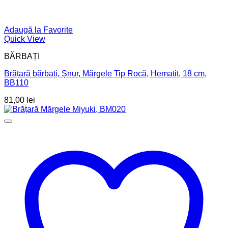
Adaugă la Favorite
Quick View
BĂRBAȚI
Brățară bărbați, Șnur, Mărgele Tip Rocă, Hematit, 18 cm,
BB110
81,00
lei