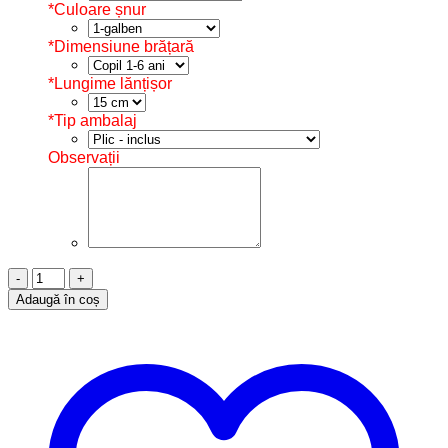
*
Culoare șnur
*
Dimensiune brățară
*
Lungime lănțișor
*
Tip ambalaj
Observații
Cantitate
Brățară
Adaugă în coș
Șnur,
Argint
925,
Ie
Tradițională,
B11536