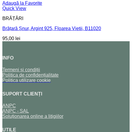
Adaugă la Favorite
Quick View
BRĂȚĂRI
Brățară Șnur, Argint 925, Floarea Vietii, B11020
95,00
lei
INFO
Termeni și condiții
Politica de confidențialitate
Politica utilizare cookie
SUPORT CLIENȚI
ANPC
ANPC - SAL
Soluționarea online a litigiilor
UTILE