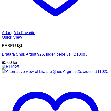
Adaugă la Favorite
Quick View
BEBELUȘI
Brățară Șnur, Argint 925, Înger, bebeluși, B13083
85,00
lei