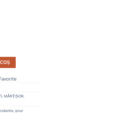
925, Pisică, B11537
 COȘ
Favorite
ȚI
,
MĂRȚIȘOR
,
ndantiv
,
șnur