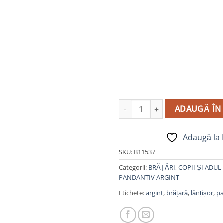
Cantitate Brățară Șnur, Argint 
ADAUGĂ ÎN
Adaugă la 
SKU:
B11537
Categorii:
BRĂȚĂRI
,
COPII ȘI ADUL
PANDANTIV ARGINT
Etichete:
argint
,
brățară
,
lănțișor
,
pa