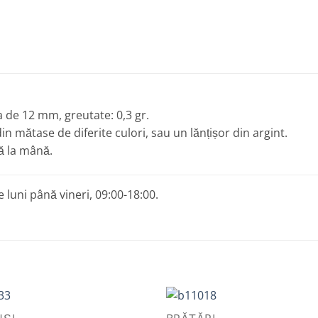
 de 12 mm, greutate: 0,3 gr.
in mătase de diferite culori, sau un lănțișor din argint.
ă la mână.
 luni până vineri, 09:00-18:00.
VIEW
QUICK VIEW