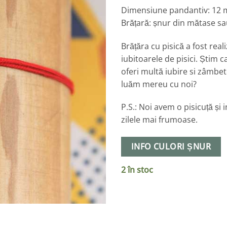
Dimensiune pandantiv: 12
Brățară: șnur din mătase sau
Brățăra cu pisică a fost real
iubitoarele de pisici. Știm c
oferi multă iubire si zâmbet
luăm mereu cu noi?
P.S.: Noi avem o pisicuță și i
zilele mai frumoase.
INFO CULORI ȘNUR
2 în stoc