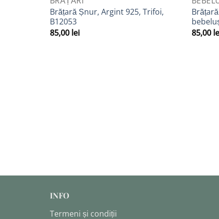
BRĂȚĂRI
BEBEL
Adaugă
Brățară Șnur, Argint 925, Trifoi,
Brățară
la
B12053
bebeluș
Favorite
85,00
lei
85,00
le
INFO
Termeni și condiții