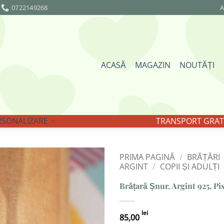
0722149268
A
ACASĂ
MAGAZIN
NOUTĂȚI
RSONALIZARE
TRANSPORT GRATU
PRIMA PAGINĂ
/
BRĂȚĂRI
ARGINT
/
COPII ȘI ADULȚI
Adaugă
Brățară Șnur, Argint 925, Pis
la
Favorite
lei
85,00