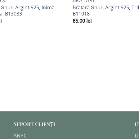
UȘI
BRĂȚĂRI
Adaugă
A
 Șnur, Argint 925, Inimă,
Brățară Șnur, Argint 925, Trif
la
i, B13033
B11018
Favorite
F
i
85,00
lei
SUPORT CLIENȚI
U
ANPC
Li