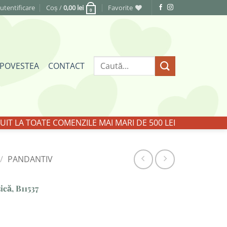
utentificare
Coș /
0,00
lei
Favorite
0
Caută
POVESTEA
CONTACT
după:
IT LA TOATE COMENZILE MAI MARI DE 500 LEI
/
PANDANTIV
ică, B11537