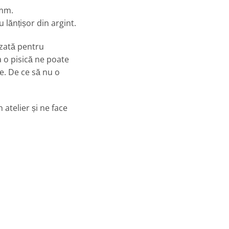
 mm.
 lănțișor din argint.
izată pentru
a o pisică ne poate
e. De ce să nu o
n atelier și ne face