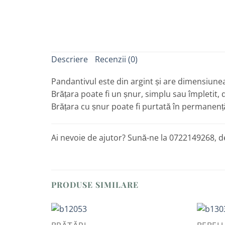
Descriere
Recenzii (0)
Pandantivul este din argint și are dimensiunea
Brățara poate fi un șnur, simplu sau împletit, d
Brățara cu șnur poate fi purtată în permanenț
Ai nevoie de ajutor? Sună-ne la 0722149268, de
PRODUSE SIMILARE
QUICK VIEW
QUICK 