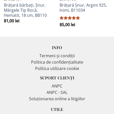
Brățară bărbați, Șnur,
Brățară Șnur, Argint 925,
Mărgele Tip Rocă,
Inimi, B11034
Hematit, 18 cm, BB110
81,00
lei
Evaluat la
85,00
lei
5
din 5
INFO
Termeni și condiții
Politica de confidențialitate
Politica utilizare cookie
SUPORT CLIENȚI
ANPC
ANPC - SAL
Soluționarea online a litigiilor
UTILE