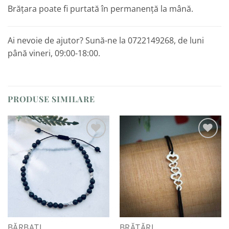
Brățara poate fi purtată în permanență la mână.
Ai nevoie de ajutor? Sună-ne la 0722149268, de luni
până vineri, 09:00-18:00.
PRODUSE SIMILARE
Adaugă
Adaugă
la
la
Favorite
Favorite
BĂRBAȚI
BRĂȚĂRI