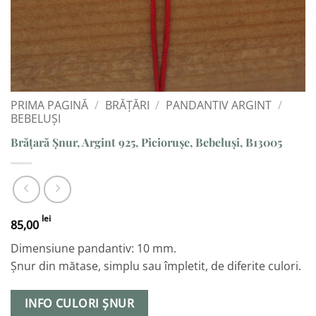
PRIMA PAGINĂ
/
BRĂȚĂRI
/
PANDANTIV ARGINT
/
BEBELUȘI
Brățară Șnur, Argint 925, Piciorușe, Bebeluși, B13005
lei
85,00
Dimensiune pandantiv: 10 mm.
Șnur din mătase, simplu sau împletit, de diferite culori.
INFO CULORI ȘNUR