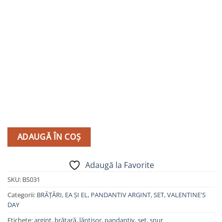
ADAUGĂ ÎN COȘ
Adaugă la Favorite
SKU:
BS031
Categorii:
BRĂȚĂRI
,
EA ȘI EL
,
PANDANTIV ARGINT
,
SET
,
VALENTINE'S
DAY
Etichete:
argint
,
brățară
,
lănțișor
,
pandantiv
,
set
,
șnur