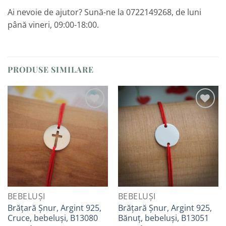
Ai nevoie de ajutor? Sună-ne la 0722149268, de luni
până vineri, 09:00-18:00.
PRODUSE SIMILARE
Adaugă
Adaugă
la
la
Favorite
Favorite
BEBELUȘI
BEBELUȘI
Brățară Șnur, Argint 925,
Brățară Șnur, Argint 925,
Cruce, bebeluși, B13080
Bănuț, bebeluși, B13051