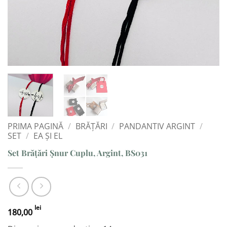
PRIMA PAGINĂ
/
BRĂȚĂRI
/
PANDANTIV ARGINT
/
SET
/
EA ȘI EL
Set Brățări Șnur Cuplu, Argint, BS031
lei
180,00