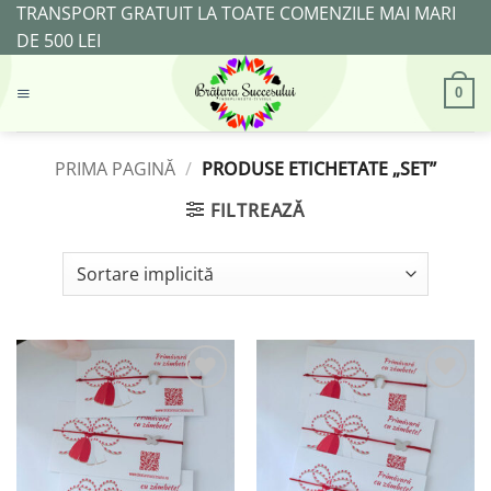
Skip
TRANSPORT GRATUIT LA TOATE COMENZILE MAI MARI
to
DE 500 LEI
content
0
PRIMA PAGINĂ
/
PRODUSE ETICHETATE „SET”
FILTREAZĂ
Adaugă
Adaugă
la
la
Favorite
Favorite