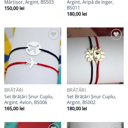
Mărțișor, Argint, BS503
Argint, Aripă de Înger,
BS011
150,00
lei
180,00
lei
Adaugă
Adaugă
la
la
Favorite
Favorite
BRĂȚĂRI
BRĂȚĂRI
Set Brățări Șnur Cuplu,
Set Brățări Șnur Cuplu,
Argint, Avion, BS006
Argint, BS002
165,00
lei
180,00
lei