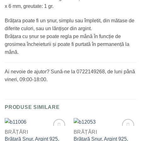
x 6 mm, greutate: 1 gr.
Brățara poate fi un șnur, simplu sau împletit, din mătase de
diferite culori, sau un lănțișor din argint.
Brățara cu șnur se poate regla pe mână în funcție de
grosimea încheieturii și poate fi purtată în permanență la
mână.
Ai nevoie de ajutor? Sună-ne la 0722149268, de luni până
vineri, 09:00-18:00.
PRODUSE SIMILARE
BRĂȚĂRI
BRĂȚĂRI
Adaugă
Adaugă
Brățară Șnur, Argint 925,
Brățară Șnur, Argint 925,