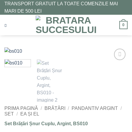
Skip
TRANSPORT GRATUIT LA TOATE COMENZILE MAI
to
MARI DE 500 LEI
content
0
Adaugă
la
Favorite
PRIMA PAGINĂ
/
BRĂȚĂRI
/
PANDANTIV ARGINT
/
SET
/
EA ȘI EL
Set Brățări Șnur Cuplu, Argint, BS010