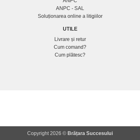
ANPC
ANPC - SAL
Soluționarea online a litigiilor
UTILE
Livrare și retur
Cum comand?
Cum plătesc?
Copyright 2026 ©
Brățara Succesului