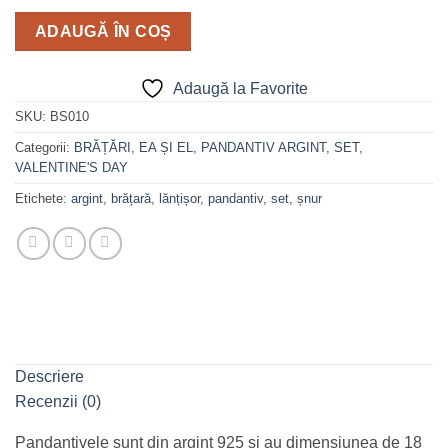
ADAUGĂ ÎN COȘ
Adaugă la Favorite
SKU:
BS010
Categorii:
BRĂȚĂRI
,
EA ȘI EL
,
PANDANTIV ARGINT
,
SET
,
VALENTINE'S DAY
Etichete:
argint
,
brățară
,
lănțișor
,
pandantiv
,
set
,
șnur
Descriere
Recenzii (0)
Pandantivele sunt din argint 925 și au dimensiunea de 18