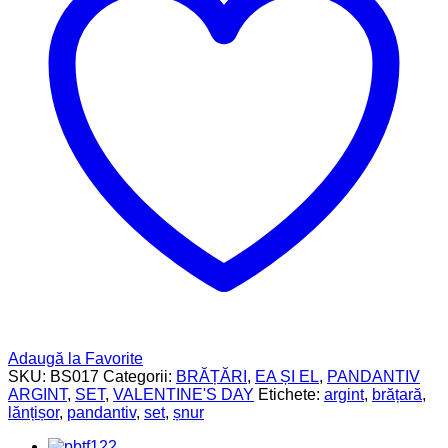
Adaugă la Favorite
SKU:
BS017
Categorii:
BRĂȚĂRI
,
EA ȘI EL
,
PANDANTIV
ARGINT
,
SET
,
VALENTINE'S DAY
Etichete:
argint
,
brățară
,
lănțișor
,
pandantiv
,
set
,
șnur