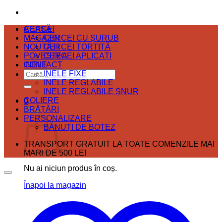
ACASĂ
CERCEI
MAGAZIN
CERCEI CU ȘURUB
NOUTĂȚI
CERCEI TORTIȚĂ
POVESTEA
CERCEI APLICAȚI
CONTACT
INELE
Caută
INELE FIXE
după:
INELE REGLABILE
INELE REGLABILE ȘNUR
COLIERE
0
BRĂȚĂRI
Coș
PERSONALIZARE
BĂNUȚI DE BOTEZ
TRANSPORT GRATUIT LA TOATE COMENZILE MAI
MARI DE 500 LEI
Nu ai niciun produs în coș.
Înapoi la magazin