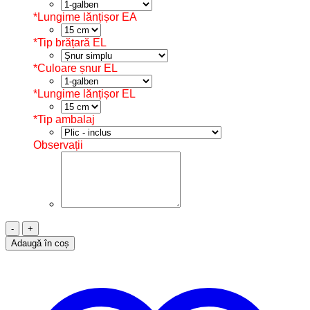
*
Lungime lănțișor EA
*
Tip brățară EL
*
Culoare șnur EL
*
Lungime lănțișor EL
*
Tip ambalaj
Observații
Cantitate
Set
Adaugă în coș
Brățări
Șnur
Cuplu,
Argint,
BS017