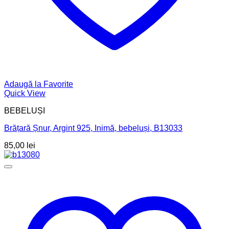
Adaugă la Favorite
Quick View
BEBELUȘI
Brățară Șnur, Argint 925, Inimă, bebeluși, B13033
85,00
lei