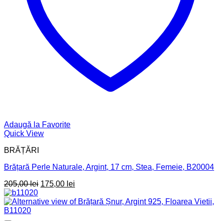
Adaugă la Favorite
Quick View
BRĂȚĂRI
Brățară Perle Naturale, Argint, 17 cm, Stea, Femeie, B20004
Prețul
Prețul
205,00
lei
175,00
lei
inițial
curent
a
este:
fost:
175,00 lei.
205,00 lei.