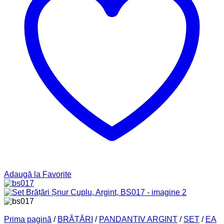
Adaugă la Favorite
Prima pagină
/
BRĂȚĂRI
/
PANDANTIV ARGINT
/
SET
/
EA