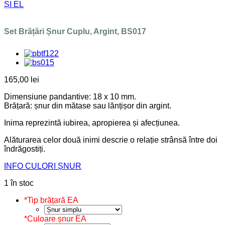
ȘI EL
Set Brățări Șnur Cuplu, Argint, BS017
165,00
lei
Dimensiune pandantive: 18 x 10 mm.
Brățară: șnur din mătase sau lănțișor din argint.
Inima reprezintă iubirea, apropierea și afecțiunea.
Alăturarea celor două inimi descrie o relație strânsă între doi
îndrăgostiți.
INFO CULORI ȘNUR
1 în stoc
*
Tip brățară EA
*
Culoare șnur EA