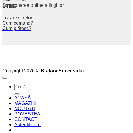
Soluționarea online a litigiilor
UTILE
Livrare și retur
Cum comand?
Cum plătesc?
Copyright 2026 ©
Brățara Succesului
Caută
după:
ACASĂ
MAGAZIN
NOUTĂȚI
POVESTEA
CONTACT
Autentificare