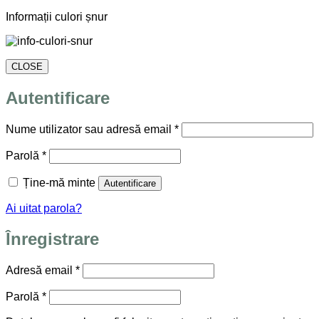
Informații culori șnur
CLOSE
Autentificare
Obligatoriu
Nume utilizator sau adresă email
*
Obligatoriu
Parolă
*
Ține-mă minte
Autentificare
Ai uitat parola?
Înregistrare
Obligatoriu
Adresă email
*
Obligatoriu
Parolă
*