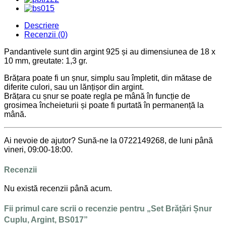
Descriere
Recenzii (0)
Pandantivele sunt din argint 925 și au dimensiunea de 18 x
10 mm, greutate: 1,3 gr.
Brățara poate fi un șnur, simplu sau împletit, din mătase de
diferite culori, sau un lănțișor din argint.
Brățara cu șnur se poate regla pe mână în funcție de
grosimea încheieturii și poate fi purtată în permanență la
mână.
Ai nevoie de ajutor? Sună-ne la 0722149268, de luni până
vineri, 09:00-18:00.
Recenzii
Nu există recenzii până acum.
Fii primul care scrii o recenzie pentru „Set Brățări Șnur
Cuplu, Argint, BS017”