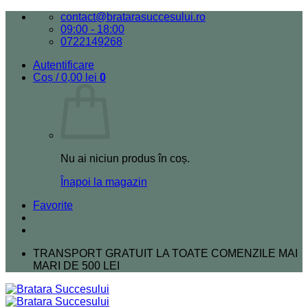
Skip
contact@bratarasuccesului.ro
to
09:00 - 18:00
content
0722149268
Autentificare
Coș /
0,00
lei
0
Nu ai niciun produs în coș.
Înapoi la magazin
Favorite
TRANSPORT GRATUIT LA TOATE COMENZILE MAI
MARI DE 500 LEI