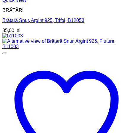
Quick View
BRĂȚĂRI
Brățară Șnur, Argint 925, Trifoi, B12053
85,00
lei