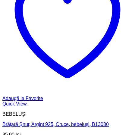
Adaugă la Favorite
Quick View
BEBELUȘI
Brățară Șnur, Argint 925, Cruce, bebeluși, B13080
85,00
lei