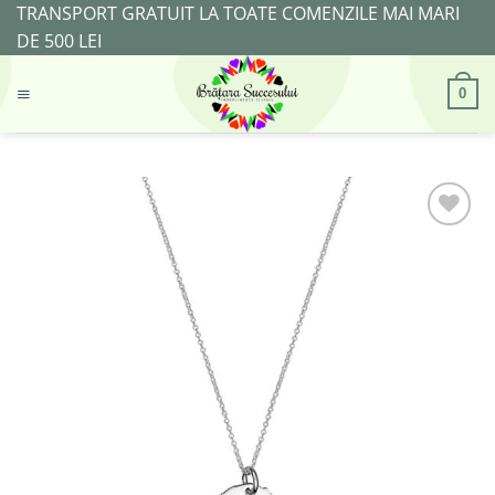
Skip
TRANSPORT GRATUIT LA TOATE COMENZILE MAI MARI
to
DE 500 LEI
content
0
Adaugă
la
Favorite