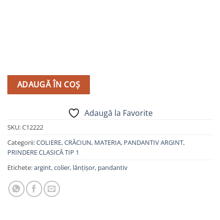
ADAUGĂ ÎN COȘ
Adaugă la Favorite
SKU:
C12222
Categorii:
COLIERE
,
CRĂCIUN
,
MATERIA
,
PANDANTIV ARGINT
,
PRINDERE CLASICĂ TIP 1
Etichete:
argint
,
colier
,
lănțișor
,
pandantiv