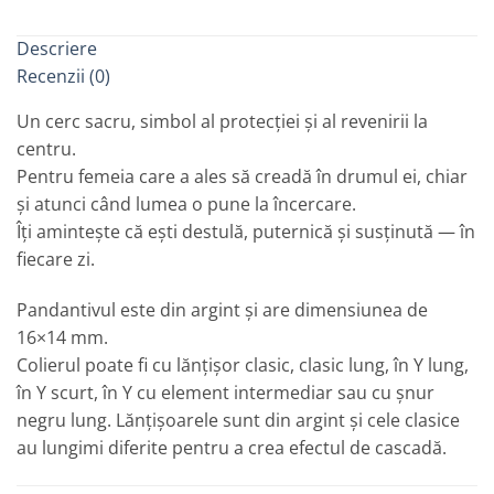
Descriere
Recenzii (0)
Un cerc sacru, simbol al protecției și al revenirii la
centru.
Pentru femeia care a ales să creadă în drumul ei, chiar
și atunci când lumea o pune la încercare.
Îți amintește că ești destulă, puternică și susținută — în
fiecare zi.
Pandantivul este din argint și are dimensiunea de
16×14 mm.
Colierul poate fi cu lănțișor clasic, clasic lung, în Y lung,
în Y scurt, în Y cu element intermediar sau cu șnur
negru lung. Lănțișoarele sunt din argint și cele clasice
au lungimi diferite pentru a crea efectul de cascadă.