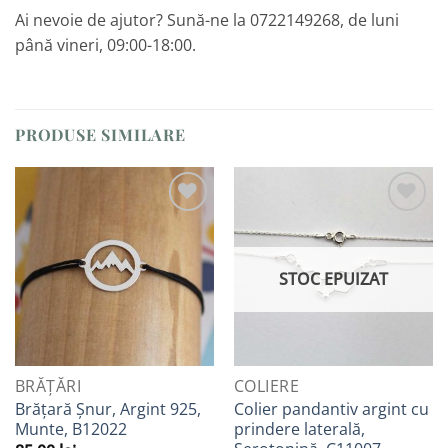
Ai nevoie de ajutor? Sună-ne la 0722149268, de luni
până vineri, 09:00-18:00.
PRODUSE SIMILARE
Adaugă
Adaugă
la
la
Favorite
Favorite
STOC EPUIZAT
BRĂȚĂRI
COLIERE
Brățară Șnur, Argint 925,
Colier pandantiv argint cu
Munte, B12022
prindere laterală,