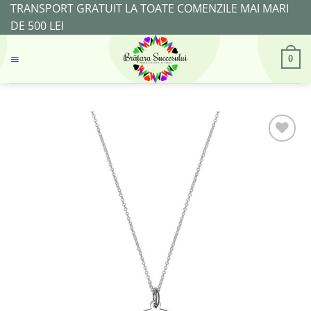
Skip
TRANSPORT GRATUIT LA TOATE COMENZILE MAI MARI
to
DE 500 LEI
content
0
Adaugă
la
Favorite