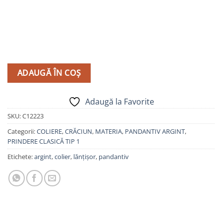
ADAUGĂ ÎN COȘ
Adaugă la Favorite
SKU:
C12223
Categorii:
COLIERE
,
CRĂCIUN
,
MATERIA
,
PANDANTIV ARGINT
,
PRINDERE CLASICĂ TIP 1
Etichete:
argint
,
colier
,
lănțișor
,
pandantiv