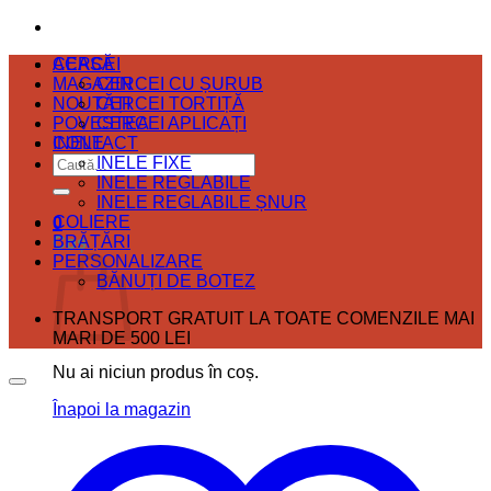
ACASĂ
CERCEI
MAGAZIN
CERCEI CU ȘURUB
NOUTĂȚI
CERCEI TORTIȚĂ
POVESTEA
CERCEI APLICAȚI
CONTACT
INELE
Caută
INELE FIXE
după:
INELE REGLABILE
INELE REGLABILE ȘNUR
COLIERE
0
BRĂȚĂRI
Coș
PERSONALIZARE
BĂNUȚI DE BOTEZ
TRANSPORT GRATUIT LA TOATE COMENZILE MAI
MARI DE 500 LEI
Nu ai niciun produs în coș.
Înapoi la magazin