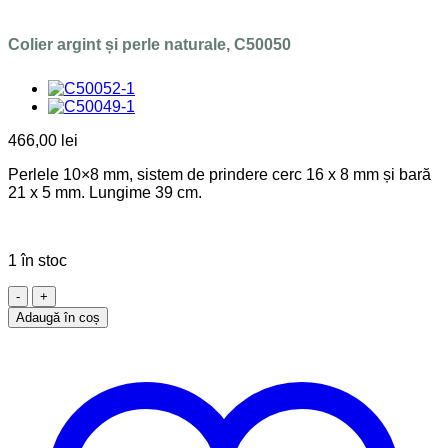
Colier argint și perle naturale, C50050
466,00
lei
Perlele 10×8 mm, sistem de prindere cerc 16 x 8 mm și bară
21 x 5 mm. Lungime 39 cm.
1 în stoc
Cantitate
Colier
Adaugă în coș
argint
și
perle
naturale,
C50050