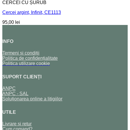
CERCEI CU ȘURUB
Cercei argint, Infinit, CE1113
95,00
lei
INFO
Termeni și condiții
Politica de confidențialitate
Politica utilizare cookie
SUPORT CLIENȚI
ANPC
ANPC - SAL
Soluționarea online a litigiilor
UTILE
Livrare și retur
Cum comand?