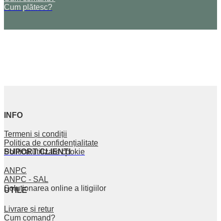
Cum plătesc?
INFO
Termeni și condiții
Politica de confidențialitate
SUPORT CLIENȚI
Politica utilizare cookie
ANPC
ANPC - SAL
Soluționarea online a litigiilor
UTILE
Livrare și retur
Cum comand?