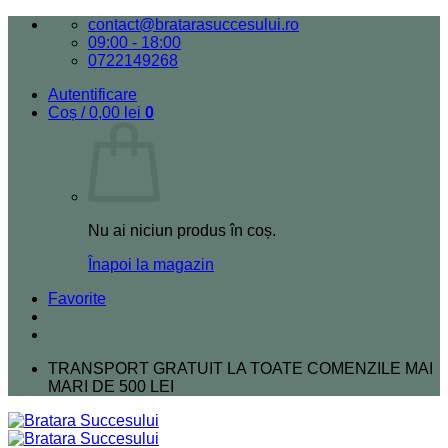
Skip
contact@bratarasuccesului.ro
to
09:00 - 18:00
content
0722149268
Autentificare
Coș /
0,00
lei
0
Nu ai niciun produs în coș.
Înapoi la magazin
Favorite
TRANSPORT GRATUIT LA TOATE COMENZILE MAI
MARI DE 500 LEI