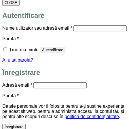
CLOSE
Autentificare
Obligatoriu
Nume utilizator sau adresă email
*
Obligatoriu
Parolă
*
Ține-mă minte
Autentificare
Ai uitat parola?
Înregistrare
Obligatoriu
Adresă email
*
Obligatoriu
Parolă
*
Datele personale vor fi folosite pentru a-ți susține experiența
pe acest sit web, pentru a administra accesul la contul tău și
pentru alte scopuri descrise în
politică de confidențialitate
.
Înregistrare