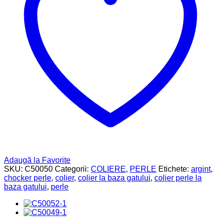
Adaugă la Favorite
SKU:
C50050
Categorii:
COLIERE
,
PERLE
Etichete:
argint
,
chocker perle
,
colier
,
colier la baza gatului
,
colier perle la
baza gatului
,
perle