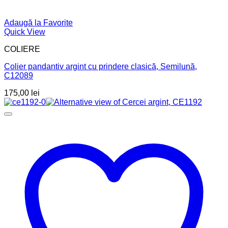
Adaugă la Favorite
Quick View
COLIERE
Colier pandantiv argint cu prindere clasică, Semilună,
C12089
175,00
lei