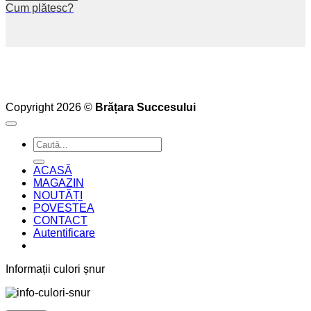
Cum plătesc?
Copyright 2026 ©
Brățara Succesului
Caută
după:
ACASĂ
MAGAZIN
NOUTĂȚI
POVESTEA
CONTACT
Autentificare
Informații culori șnur