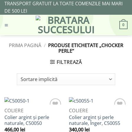
Skip
TRANSPORT GRATUIT LA TOATE COMENZILE MAI MARI
to
DE 500 LEI
content
0
PRIMA PAGINĂ
/
PRODUSE ETICHETATE „CHOCKER
PERLE”
FILTREAZĂ
COLIERE
COLIERE
Adaugă
Adaugă
Colier argint și perle
Colier argint și perle
la
la
naturale, C50050
naturale, Înger, C50055
Favorite
Favorite
466,00
lei
340,00
lei