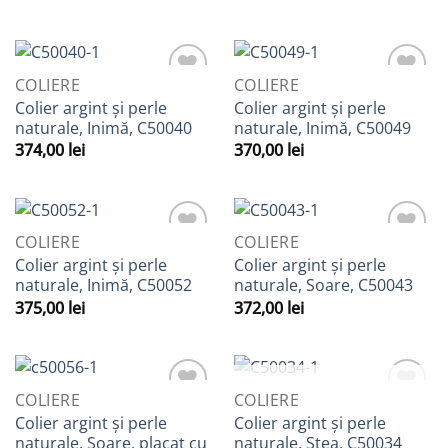
COLIERE
COLIERE
Adaugă
Adaugă
Colier argint și perle
Colier argint și perle
la
la
naturale, Inimă, C50040
naturale, Inimă, C50049
Favorite
Favorite
374,00
lei
370,00
lei
COLIERE
COLIERE
Adaugă
Adaugă
Colier argint și perle
Colier argint și perle
la
la
naturale, Inimă, C50052
naturale, Soare, C50043
Favorite
Favorite
375,00
lei
372,00
lei
STOC EPUIZAT
COLIERE
COLIERE
Adaugă
Adaugă
Colier argint și perle
Colier argint și perle
la
la
naturale, Soare, placat cu
naturale, Stea, C50034