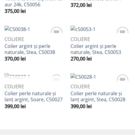
Favorite
Favorite
aur 24k, C50056
372,00
lei
375,00
lei
COLIERE
COLIERE
Adaugă
Adaugă
Colier argint și perle
Colier argint și perle
la
la
naturale, Stea, C50038
naturale, Stea, C50053
Favorite
Favorite
370,00
lei
270,00
lei
STOC EPUIZAT
COLIERE
COLIERE
Adaugă
Adaugă
Colier perle naturale și
Colier perle naturale și
la
la
lanț argint, Soare, C50027
lanț argint, Stea, C50028
Favorite
Favorite
399,00
lei
399,00
lei